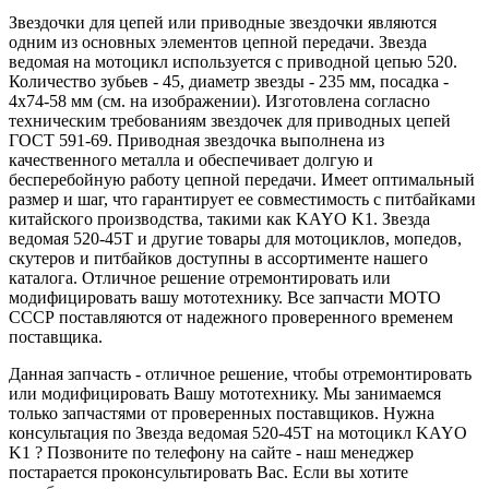
Звездочки для цепей или приводные звездочки являются
одним из основных элементов цепной передачи. Звезда
ведомая на мотоцикл используется с приводной цепью 520.
Количество зубьев - 45, диаметр звезды - 235 мм, посадка -
4х74-58 мм (см. на изображении). Изготовлена согласно
техническим требованиям звездочек для приводных цепей
ГОСТ 591-69. Приводная звездочка выполнена из
качественного металла и обеспечивает долгую и
бесперебойную работу цепной передачи. Имеет оптимальный
размер и шаг, что гарантирует ее совместимость с питбайками
китайского производства, такими как KAYO K1. Звезда
ведомая 520-45Т и другие товары для мотоциклов, мопедов,
скутеров и питбайков доступны в ассортименте нашего
каталога. Отличное решение отремонтировать или
модифицировать вашу мототехнику. Все запчасти МОТО
СССР поставляются от надежного проверенного временем
поставщика.
Данная запчасть - отличное решение, чтобы отремонтировать
или модифицировать Вашу мототехнику. Мы занимаемся
только запчастями от проверенных поставщиков. Нужна
консультация по Звезда ведомая 520-45T на мотоцикл KAYO
K1 ? Позвоните по телефону на сайте - наш менеджер
постарается проконсультировать Вас. Если вы хотите