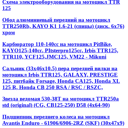
Схема электрооборудования на мотоцикл TTR
125
Обод алюминиевый передний на мотоцикл
TTR250Rb, KAYO K1 1.6-21 (спицы) (диск. 6x76)
хром
Карбюратор 110-140cc на мотоцикл PitBike,
КАYО125-140сс, РItstеrрrо125сс, Irbis TTR125,
TTR110, YCF125,JMC125, VM22 - Mikuni
Сальник (33х46х10.5) пера передней вилки на
мотоцикл Irbis TTR125, GALAXY, PRESTIGE
125, питбайк Forsage, Honda CA125, Honda XL
125 R, Honda CB 250 RSA / RSC / RSZC,
Звезда ведомая 530-38T на мотоцикл TTR250a
std (original) (CG, CB125-250) D58 (4x64-90)
Подшипник переднего колеса на мотоцикл
Avantis Enduro - 61906/6906-2RZ (SKF) (30x47x9)