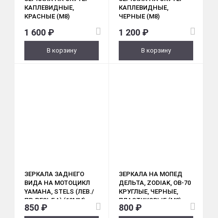
КАПЛЕВИДНЫЕ,
КАПЛЕВИДНЫЕ,
КРАСНЫЕ (M8)
ЧЕРНЫЕ (M8)
1 600 ₽
1 200 ₽
В корзину
В корзину
ЗЕРКАЛА ЗАДНЕГО
ЗЕРКАЛА НА МОПЕД
ВИДА НА МОТОЦИКЛ
ДЕЛЬТА, ZODIAK, ОВ-70
YAMAHA, STELS (ЛЕВ./
КРУГЛЫЕ, ЧЕРНЫЕ,
ПР. РЕЗЬБА) (10ММ)
ПЛАСТИКОВЫЕ (М8)
850 ₽
800 ₽
(ПАРА)