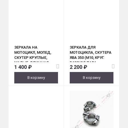
ЗЕРКАЛА НА
ЗЕРКАЛА ДЛЯ
МОТОЦИКЛ, МОПЕД,
МОТОЦИКЛА, СКУТЕРА
СКУТЕР КРУГЛЫЕ,
ЯВА 350 (M10, КРУГ.
МАЛЫЕ, ДЛИННАЯ
D120ММ) ПАРА
1 400 ₽
2 200 ₽
СТОЙКА, МЕТАЛЛ,
ХРОМ (М10)
В корзину
В корзину