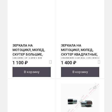
ЗЕРКАЛА НА
ЗЕРКАЛА НА
МОТОЦИКЛ, МОПЕД,
МОТОЦИКЛ, МОПЕД,
СКУТЕР БОЛЬШИЕ,
СКУТЕР КВАДРАТНЫЕ,
КРУГЛЫЕ, МЕТАЛЛ,
КРЕПЛЕНИЕ ПО ЦЕНТРУ,
1 100 ₽
1 400 ₽
ХРОМ (М10)
ХРОМ (004)
В корзину
В корзину