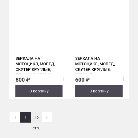
ЗЕРКАЛА НА
ЗЕРКАЛА НА
МОТОЦИКЛ, МОПЕД,
МОТОЦИКЛ, МОПЕД,
СКУТЕР КРУГЛЫЕ,
СКУТЕР КРУГЛЫЕ,
ДЛИННАЯ СТОЙКА,
ЧЕРНЫЕ,
800 ₽
600 ₽
МЕТАЛЛ, ХРОМ (M8,
ПЛАСТИКОВЫЕ (М10)
D110ММ)
В корзину
В корзину
1
По
стр.