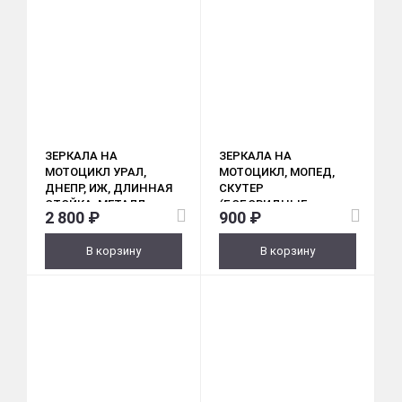
ЗЕРКАЛА НА
ЗЕРКАЛА НА
МОТОЦИКЛ УРАЛ,
МОТОЦИКЛ, МОПЕД,
ДНЕПР, ИЖ, ДЛИННАЯ
СКУТЕР
СТОЙКА, МЕТАЛЛ,
(БОБОВИДНЫЕ,
2 800 ₽
900 ₽
ХРОМ (М10)
ЧЕРНЫЕ) М10
В корзину
В корзину