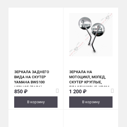
ЗЕРКАЛА ЗАДНЕГО
ЗЕРКАЛА НА
ВИДА НА СКУТЕР
МОТОЦИКЛ, МОПЕД,
YAMAHA BWS100
СКУТЕР КРУГЛЫЕ,
ЧЕРНОЕ (ПАРА)
ПЛАСТИКОВЫЕ, ХРОМ
850 ₽
1 200 ₽
(М10, D 100ММ)
В корзину
В корзину