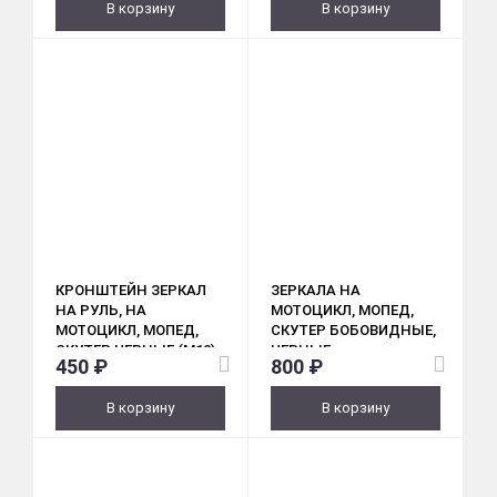
В корзину
В корзину
КРОНШТЕЙН ЗЕРКАЛ
ЗЕРКАЛА НА
НА РУЛЬ, НА
МОТОЦИКЛ, МОПЕД,
МОТОЦИКЛ, МОПЕД,
СКУТЕР БОБОВИДНЫЕ,
СКУТЕР ЧЕРНЫЕ (M10)
ЧЕРНЫЕ,
450 ₽
800 ₽
ПАРА
ПЛАСТИКОВЫЕ (026) М8
В корзину
В корзину