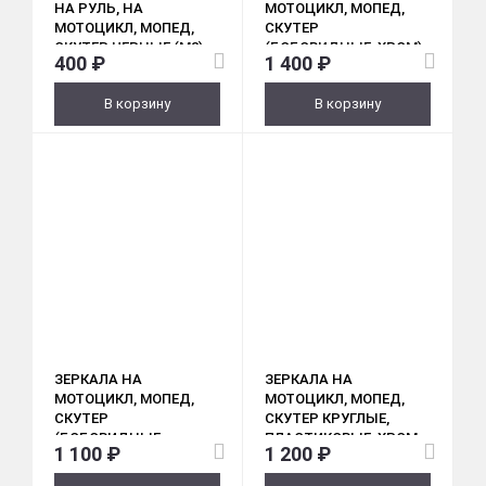
НА РУЛЬ, НА
МОТОЦИКЛ, МОПЕД,
МОТОЦИКЛ, МОПЕД,
СКУТЕР
СКУТЕР ЧЕРНЫЕ (M8)
(БОБОВИДНЫЕ, ХРОМ)
400 ₽
1 400 ₽
ПАРА
М10
В корзину
В корзину
ЗЕРКАЛА НА
ЗЕРКАЛА НА
МОТОЦИКЛ, МОПЕД,
МОТОЦИКЛ, МОПЕД,
СКУТЕР
СКУТЕР КРУГЛЫЕ,
(БОБОВИДНЫЕ,
ПЛАСТИКОВЫЕ, ХРОМ
1 100 ₽
1 200 ₽
ЗЕЛЕНЫЕ) М10
(М8, D 100ММ)