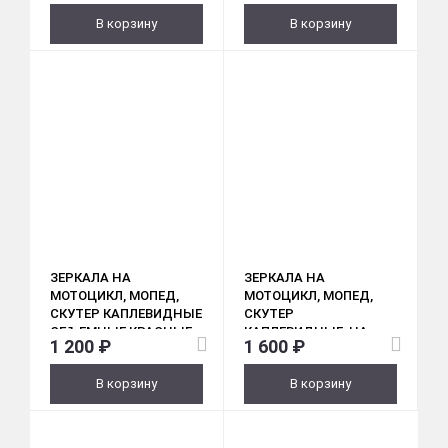
В корзину
В корзину
ЗЕРКАЛА НА
ЗЕРКАЛА НА
МОТОЦИКЛ, МОПЕД,
МОТОЦИКЛ, МОПЕД,
СКУТЕР КАПЛЕВИДНЫЕ
СКУТЕР
ОБЪЕМНЫЕ КРАСНЫЕ
КАПЛЕВИДНЫЕ, НА
1 200 ₽
1 600 ₽
ПОВОРОТНИК
БОЛЬШОЙ НОЖКЕ,
(ПЛОСКИЙ РАЗЪЕМ)
КРЕПКОЕ ОСНОВАНИЕ,
В корзину
В корзину
ХРОМ М10