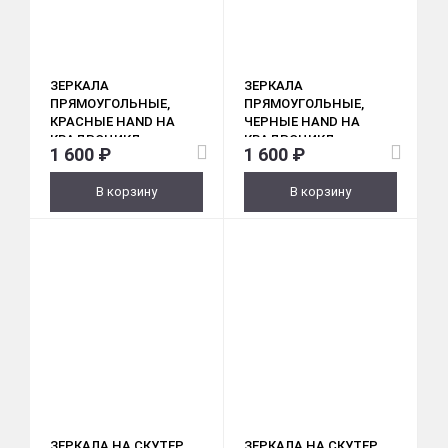
ЗЕРКАЛА
ЗЕРКАЛА
ПРЯМОУГОЛЬНЫЕ,
ПРЯМОУГОЛЬНЫЕ,
КРАСНЫЕ HAND НА
ЧЕРНЫЕ HAND НА
КВАДРОЦИКЛ,
КВАДРОЦИКЛ,
1 600 ₽
1 600 ₽
МОТОЦИКЛ, МОПЕД,
МОТОЦИКЛ, МОПЕД,
СКУТЕР
СКУТЕР
В корзину
В корзину
ЗЕРКАЛА НА СКУТЕР
ЗЕРКАЛА НА СКУТЕР