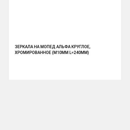
ЗЕРКАЛА НА МОПЕД АЛЬФА КРУГЛОЕ,
П
ХРОМИРОВАННОЕ (М10ММ L=240MM)
М