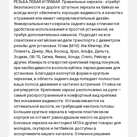
РЕЗЬБА ЛЕВАЯ И ПРАВАЯ. Правильные зеркала - атрибут
безопасности на дороге. Штатные зеркала на байках не
всегда могут обеспечить хорошую видимость и качество
отражения или имеют непривлекательный дизайн.
Универсальные мотозеркала заднего вида отличаются
удобством использования и простой установкой, не
требуя дополнительных навыков. Подходят на все
советские и китайские модели транспорта с диаметром
резьбы для установки 10 мм (М10): Иж Юпитер, Иж
Планета, Днепр, Ява, Восход, Урал, Альфа, Дельта,
Зодиак, ОВ-70, Сигма, Ямаха, Хонда, Стелс, Рейсер и
другие. Измерьте отверстия креплений перед покупкой,
при необходимости воспользуйтесь переходниками для
установки. Благодаря изогнутой форме и круглым
зеркалам, в область заднего вида попадает полностью
ваша полоса движения и частично встречная. Стойка не
регулируется. Крепление зеркал расположено на руле —
самый распространенный и комфортный вид крепежа
без искажения видимости. Устанавливаются на
оптимальной высоте, не требующей наклона головы.
Большие круглые зеркала в черном пластиковом
корпусе не оставят равнодушным никого на дороге.
Боковые зеркала на мотоцикл М10 и другие товары для
мопедов, скутеров и питбайков доступны в
ассортименте нашего каталога. Отличное решение