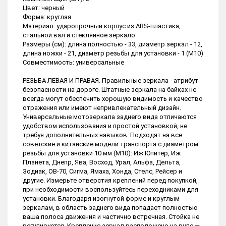
Цвет: черный
Форма: круглая
Материал: ударопрочный корпус из АBS-пластика,
стальной вал и стеклянное зеркало
Размеры (см): длина полностью - 33, диаметр зеркал - 12,
длина ножки - 21, диаметр резьбы для установки - 1 (М10)
Совместимость: универсальные
РЕЗЬБА ЛЕВАЯ И ПРАВАЯ. Правильные зеркала - атрибут
безопасности на дороге. Штатные зеркала на байках не
всегда могут обеспечить хорошую видимость и качество
отражения или имеют непривлекательный дизайн.
Универсальные мотозеркала заднего вида отличаются
удобством использования и простой установкой, не
требуя дополнительных навыков. Подходят на все
советские и китайские модели транспорта с диаметром
резьбы для установки 10 мм (М10): Иж Юпитер, Иж
Планета, Днепр, Ява, Восход, Урал, Альфа, Дельта,
Зодиак, ОВ-70, Сигма, Ямаха, Хонда, Стелс, Рейсер и
другие. Измерьте отверстия креплений перед покупкой,
при необходимости воспользуйтесь переходниками для
установки. Благодаря изогнутой форме и круглым
зеркалам, в область заднего вида попадает полностью
ваша полоса движения и частично встречная. Стойка не
регулируется. Крепление зеркал расположено на руле —