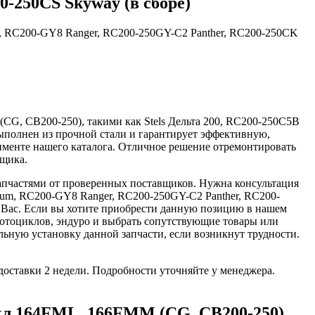
-250CS Skyway (в сборе)
, RC200-GY8 Ranger, RC200-250GY-C2 Panther, RC200-250CK
CG, CB200-250), такими как Stels Дельта 200, RC200-250C5B
ыполнен из прочной стали и гарантирует эффективную,
тименте нашего каталога. Отличное решение отремонтировать
вщика.
апчастями от проверенных поставщиков. Нужна консультация
um, RC200-GY8 Ranger, RC200-250GY-C2 Panther, RC200-
ь Вас. Если вы хотите приобрести данную позицию в нашем
 мотоциклов, эндуро и выбрать сопутствующие товары или
ную установку данной запчасти, если возникнут трудности.
доставки 2 недели. Подробности уточняйте у менеджера.
кл 164FML, 166FMM (CG, CB200-250)