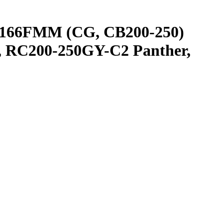
 166FMM (CG, CB200-250)
, RC200-250GY-C2 Panther,