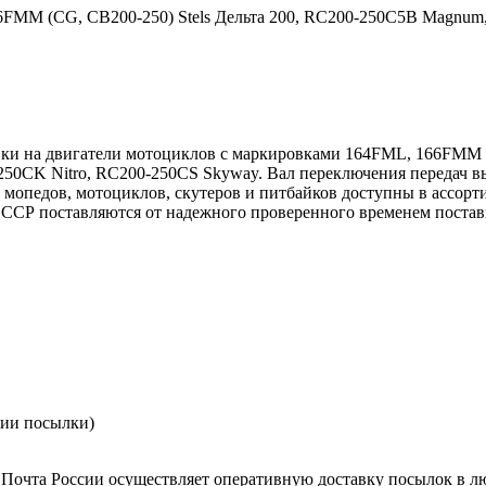
6FMM (CG, CB200-250) Stels Дельта 200, RC200-250C5B Magnum
вки на двигатели мотоциклов с маркировками 164FML, 166FMM (
50CK Nitro, RC200-250CS Skyway. Вал переключения передач в
я мопедов, мотоциклов, скутеров и питбайков доступны в ассор
ССР поставляются от надежного проверенного временем поста
нии посылки)
Почта России осуществляет оперативную доставку посылок в л