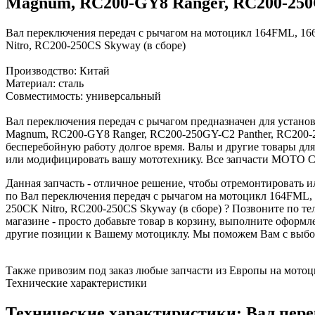
Magnum, RC200-GY8 Ranger, RC200-250G
Вал переключения передач с рычагом на мотоцикл 164FML, 16
Nitro, RC200-250CS Skyway (в сборе)
Производство: Китай
Материал: сталь
Совместимость: универсальный
Вал переключения передач с рычагом предназначен для устано
Magnum, RC200-GY8 Ranger, RC200-250GY-C2 Panther, RC200-2
бесперебойную работу долгое время. Валы и другие товары дл
или модифицировать вашу мототехнику. Все запчасти МОТО С
Данная запчасть - отличное решение, чтобы отремонтировать
по Вал переключения передач с рычагом на мотоцикл 164FML,
250CK Nitro, RC200-250CS Skyway (в сборе) ? Позвоните по те
магазине - просто добавьте товар в корзину, выполните оформ
другие позиции к Вашему мотоциклу. Мы поможем Вам с выбор
Также привозим под заказ любые запчасти из Европы на мотоци
Технические характеристики
Технические характиристики: Вал пер