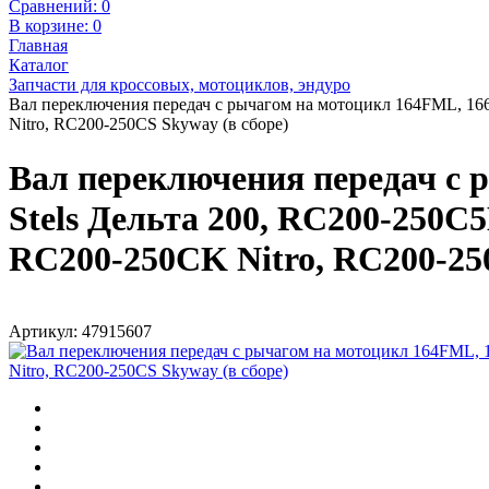
Сравнений:
0
В корзине:
0
Главная
Каталог
Запчасти для кроссовых, мотоциклов, эндуро
Вал переключения передач с рычагом на мотоцикл 164FML, 16
Nitro, RC200-250CS Skyway (в сборе)
Вал переключения передач с
Stels Дельта 200, RC200-250
RC200-250CK Nitro, RC200-25
Артикул: 47915607