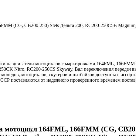
6FMM (CG, CB200-250) Stels Дельта 200, RC200-250C5B Magnum
вки на двигатели мотоциклов с маркировками 164FML, 166FMM (
50CK Nitro, RC200-250CS Skyway. Вал переключения передач в
я мопедов, мотоциклов, скутеров и питбайков доступны в ассор
ССР поставляются от надежного проверенного временем поста
а мотоцикл 164FML, 166FMM (CG, CB200-