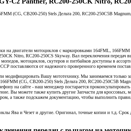
Y-C2 Panther, RC200-250CK Nitro, RC200
6FMM (CG, CB200-250) Stels Дельта 200, RC200-250C5B Magnum
вки на двигатели мотоциклов с маркировками 164FML, 166FMM (
50CK Nitro, RC200-250CS Skyway. Вал переключения передач в
я мопедов, мотоциклов, скутеров и питбайков доступны в ассор
ССР поставляются от надежного проверенного временем поста
 или модифицировать Вашу мототехнику. Мы занимаемся только з
 166FMM (CG, CB200-250) Stels Дельта 200, RC200-250C5B Magn
лефону на сайте - наш менеджер постарается проконсультироват
ление. Вы можете также купить другие Запчасти для кроссовых,
ом, а также подскажем документацию, чтобы выполнить правиль
клы Ява и Чезет и другие. Оригинал, точные копии и т.д. Срок 
еключения передач с рычагом на мотоци