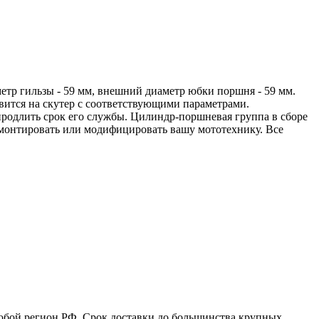
тр гильзы - 59 мм, внешний диаметр юбки поршня - 59 мм.
овится на скутер с соответствующими параметрами.
продлить срок его службы. Цилиндр-поршневая группа в сборе
емонтировать или модифицировать вашу мототехнику. Все
юбой регион РФ. Срок доставки до большинства крупных