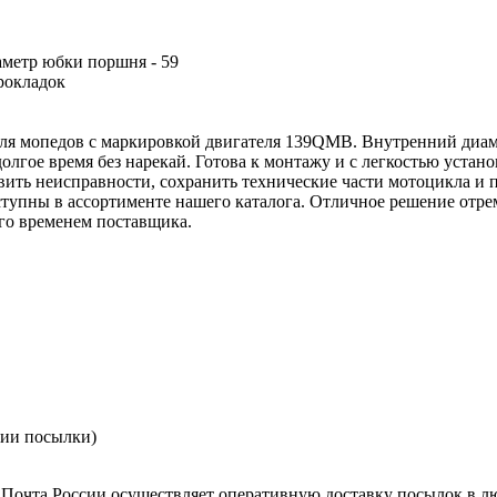
аметр юбки поршня - 59
прокладок
ля мопедов с маркировкой двигателя 139QMB. Внутренний диаме
лгое время без нарекай. Готова к монтажу и с легкостью устан
вить неисправности, сохранить технические части мотоцикла и 
оступны в ассортименте нашего каталога. Отличное решение отр
го временем поставщика.
нии посылки)
Почта России осуществляет оперативную доставку посылок в л