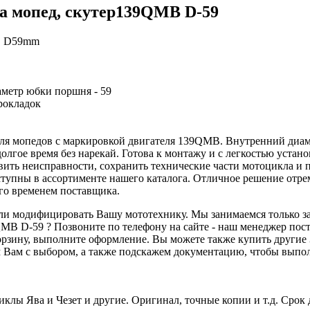
на мопед, скутер139QMB D-59
MB D59mm
аметр юбки поршня - 59
прокладок
ля мопедов с маркировкой двигателя 139QMB. Внутренний диаме
лгое время без нарекай. Готова к монтажу и с легкостью устан
вить неисправности, сохранить технические части мотоцикла и 
оступны в ассортименте нашего каталога. Отличное решение отр
го временем поставщика.
 или модифицировать Вашу мототехнику. Мы занимаемся только з
MB D-59 ? Позвоните по телефону на сайте - наш менеджер пост
орзину, выполните оформление. Вы можете также купить другие 
Вам с выбором, а также подскажем документацию, чтобы выпол
клы Ява и Чезет и другие. Оригинал, точные копии и т.д. Срок 