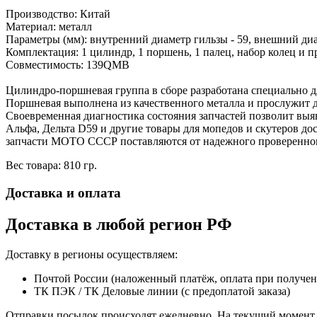
Производство: Китай
Материал: металл
Параметры (мм): внутренний диаметр гильзы - 59, внешний ди
Комплектация: 1 цилиндр, 1 поршень, 1 палец, набор колец и 
Совместимость: 139QMB
Цилиндро-поршневая группа в сборе разработана специально д
Поршневая выполнена из качественного металла и прослужит до
Своевременная диагностика состояния запчастей позволит выя
Альфа, Дельта D59 и другие товары для мопедов и скутеров д
запчасти МОТО СССР поставляются от надежного проверенно
Вес товара: 810 гр.
Доставка и оплата
Доставка в любой регион РФ
Доставку в регионы осуществляем:
Почтой России (наложенный платёж, оплата при получе
ТК ПЭК / ТК Деловые линии (с предоплатой заказа)
Отправки посылок происходят ежедневно. На текущий момент 