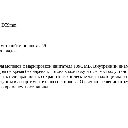
MB D59mm
аметр юбки поршня - 59
прокладок
ля мопедов с маркировкой двигателя 139QMB. Внутренний диаме
лгое время без нарекай. Готова к монтажу и с легкостью устан
вить неисправности, сохранить технические части мотоцикла и 
оступны в ассортименте нашего каталога. Отличное решение отр
го временем поставщика.