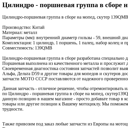
Цилиндро - поршневая группа в сборе 
Цилиндро-поршневая группа в сборе на мопед, скутер 139Q
Производство: Китай
Материал: металл
Параметры (мм): внутренний диаметр гильзы - 59, внешний ди
Комплектация: 1 цилиндр, 1 поршень, 1 палец, набор колец и 
Совместимость: 139QMB
Цилиндро-поршневая группа в сборе разработана специально д
Поршневая выполнена из качественного металла и прослужит до
Своевременная диагностика состояния запчастей позволит выя
Альфа, Дельта D59 и другие товары для мопедов и скутеров д
запчасти МОТО СССР поставляются от надежного проверенно
Данная запчасть - отличное решение, чтобы отремонтировать
по Цилиндро - поршневая группа в сборе на мопед, скутер139Q
данную позицию в нашем магазине - просто добавьте товар в к
товары или другие позиции к Вашему мотоциклу. Мы поможем 
трудности.
Также привозим под заказ любые запчасти из Европы на мотоци