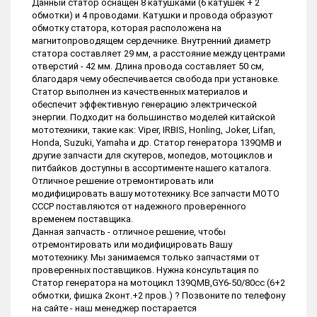
Данный статор оснащен 8 катушками (6 катушек + 2
обмотки) и 4 проводами. Катушки и провода образуют
обмотку статора, которая расположена на
магнитопроводящем сердечнике. Внутренний диаметр
статора составляет 29 мм, а расстояние между центрами
отверстий - 42 мм. Длина провода составляет 50 см,
благодаря чему обеспечивается свобода при установке.
Статор выполнен из качественных материалов и
обеспечит эффективную генерацию электрической
энергии. Подходит на большинство моделей китайской
мототехники, такие как: Viper, IRBIS, Honling, Joker, Lifan,
Honda, Suzuki, Yamaha и др. Статор генератора 139QМВ и
другие запчасти для скутеров, мопедов, мотоциклов и
питбайков доступны в ассортименте нашего каталога.
Отличное решение отремонтировать или
модифицировать вашу мототехнику. Все запчасти МОТО
СССР поставляются от надежного проверенного
временем поставщика.
Данная запчасть - отличное решение, чтобы
отремонтировать или модифицировать Вашу
мототехнику. Мы занимаемся только запчастями от
проверенных поставщиков. Нужна консультация по
Статор генератора на мотоцикл 139QМВ,GY6-50/80сс (6+2
обмотки, фишка 2конт.+2 пров.) ? Позвоните по телефону
на сайте - наш менеджер постарается