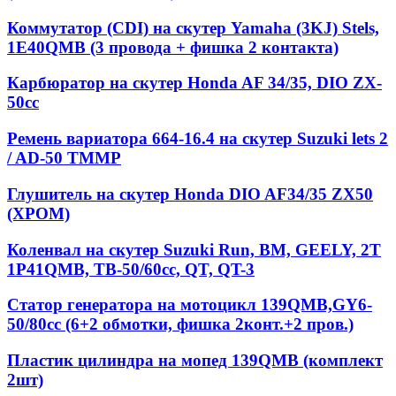
Коммутатор (CDI) на скутер Yamaha (3KJ) Stels,
1E40QMB (3 провода + фишка 2 контакта)
Карбюратор на скутер Honda AF 34/35, DIO ZX-
50cc
Ремень вариатора 664-16.4 на скутер Suzuki lets 2
/ AD-50 TMMP
Глушитель на скутер Honda DIO AF34/35 ZX50
(ХРОМ)
Коленвал на скутер Suzuki Run, BM, GEELY, 2T
1P41QMB, ТВ-50/60сс, QT, QT-3
Статор генератора на мотоцикл 139QМВ,GY6-
50/80сс (6+2 обмотки, фишка 2конт.+2 пров.)
Пластик цилиндра на мопед 139QMB (комплект
2шт)