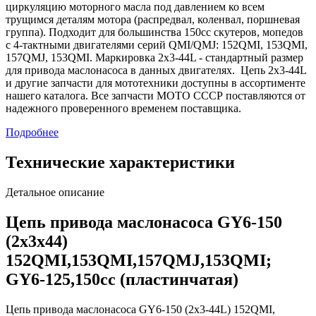
циркуляцию моторного масла под давлением ко всем
трущимся деталям мотора (распредвал, коленвал, поршневая
группа). Подходит для большинства 150сс скутеров, мопедов
с 4-тактными двигателями серий QMI/QMJ: 152QMI, 153QMI,
157QMJ, 153QMI. Маркировка 2x3-44L - стандартный размер
для привода маслонасоса в данных двигателях. Цепь 2x3-44L
и другие запчасти для мототехники доступны в ассортименте
нашего каталога. Все запчасти МОТО СССР поставляются от
надежного проверенного временем поставщика.
Подробнее
Технические характеристики
Детальное описание
Цепь привода маслонасоса GY6-150
(2х3х44)
152QMI,153QMI,157QMJ,153QMI;
GY6-125,150cc (пластинчатая)
Цепь привода маслонасоса GY6-150 (2х3-44L) 152QMI,