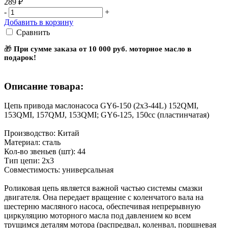
289 ₽
-
+
Добавить в корзину
Сравнить
🎁
При сумме заказа от 10 000 руб. моторное масло в
подарок!
Описание товара:
Цепь привода маслонасоса GY6-150 (2х3-44L) 152QMI,
153QMI, 157QMJ, 153QMI; GY6-125, 150cc (пластинчатая)
Производство: Китай
Материал: сталь
Кол-во звеньев (шт): 44
Тип цепи: 2х3
Совместимость: универсальная
Роликовая цепь является важной частью системы смазки
двигателя. Она передает вращение с коленчатого вала на
шестерню масляного насоса, обеспечивая непрерывную
циркуляцию моторного масла под давлением ко всем
трущимся деталям мотора (распредвал, коленвал, поршневая