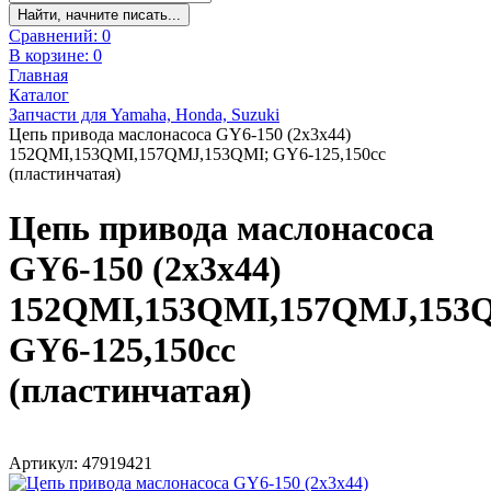
Найти, начните писать...
Сравнений:
0
В корзине:
0
Главная
Каталог
Запчасти для Yamaha, Honda, Suzuki
Цепь привода маслонасоса GY6-150 (2х3х44)
152QMI,153QMI,157QMJ,153QMI; GY6-125,150cc
(пластинчатая)
Цепь привода маслонасоса
GY6-150 (2х3х44)
152QMI,153QMI,157QMJ,153
GY6-125,150cc
(пластинчатая)
Артикул: 47919421