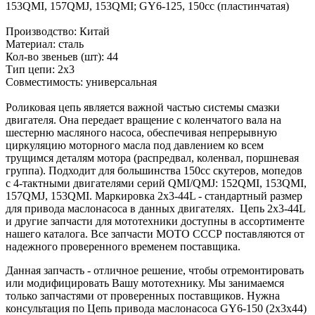
153QMI, 157QMJ, 153QMI; GY6-125, 150cc (пластинчатая)
Производство: Китай
Материал: сталь
Кол-во звеньев (шт): 44
Тип цепи: 2х3
Совместимость: универсальная
Роликовая цепь является важной частью системы смазки
двигателя. Она передает вращение с коленчатого вала на
шестерню масляного насоса, обеспечивая непрерывную
циркуляцию моторного масла под давлением ко всем
трущимся деталям мотора (распредвал, коленвал, поршневая
группа). Подходит для большинства 150сс скутеров, мопедов
с 4-тактными двигателями серий QMI/QMJ: 152QMI, 153QMI,
157QMJ, 153QMI. Маркировка 2x3-44L - стандартный размер
для привода маслонасоса в данных двигателях. Цепь 2x3-44L
и другие запчасти для мототехники доступны в ассортименте
нашего каталога. Все запчасти МОТО СССР поставляются от
надежного проверенного временем поставщика.
Данная запчасть - отличное решение, чтобы отремонтировать
или модифицировать Вашу мототехнику. Мы занимаемся
только запчастями от проверенных поставщиков. Нужна
консультация по Цепь привода маслонасоса GY6-150 (2х3х44)