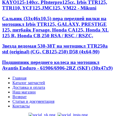
КАYО125-140сс, РItstеrрrо125сс, Irbis TTR125,
TTR110, YCF125,JMC125, VM22 - Mikuni
Сальник (33х46х10.5) пера передней вилки на
мотоцикл Irbis TTR125, GALAXY, PRESTIGE
125, питбайк Forsage, Honda CA125, Honda XL
125 R, Honda CB 250 RSA / RSC / RSZC,
Звезда ведомая 530-38T на мотоцикл TTR250a
std (original) (CG, CB125-250) D58 (4x64-90)
Подшипник переднего колеса на мотоцикл
Avantis Enduro - 61906/6906-2RZ (SKF) (30x47x9)
Главная
Каталог запчастей
Доставка и оплата
Наш магазин
Возврат
Статьи и документация
Контакты