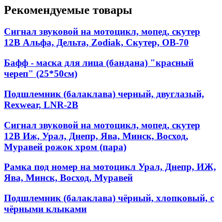
Рекомендуемые товары
Сигнал звуковой на мотоцикл, мопед, скутер
12В Альфа, Дельта, Zodiak, Скутер, ОВ-70
Бафф - маска для лица (бандана) "красный
череп" (25*50см)
Подшлемник (балаклава) черный, двуглазый,
Rexwear, LNR-2B
Сигнал звуковой на мотоцикл, мопед, скутер
12В Иж, Урал, Днепр, Ява, Минск, Восход,
Муравей рожок хром (пара)
Рамка под номер на мотоцикл Урал, Днепр, ИЖ,
Ява, Минск, Восход, Муравей
Подшлемник (балаклава) чёрный, хлопковый, с
чёрными клыками