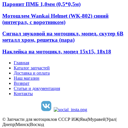
Паронит ПМБ 1,0мм (0,5*0,5м)
Мотошлем Wankai Helmet (WK-802) синий
(интеграл, с воротником)
Сигнал звуковой на мотоцикл, мопед, скутер 6В
металл хром, решетка (пара)
Наклейка на мотоцикл, мопед 15х15, 18х18
Главная
Каталог запчастей
Доставка и оплата
Наш магазин
Возврат
Статьи и документация
Контакты
© Запчасти для мотоциклов СССР ИЖ|Ява|Муравей|Урал|
Днепр|Минск|Восход