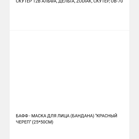
СКУТЕР 12В АЛЬФА, ДЕЛЬТА, ZODIAK, СКУТЕР, ОВ-70
БАФФ - МАСКА ДЛЯ ЛИЦА (БАНДАНА) "КРАСНЫЙ
ЧЕРЕП" (25*50СМ)