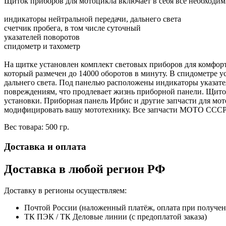
Щиток приборов для мотоцикла включает в себя все необходи
индикаторы нейтральной передачи, дальнего света
счетчик пробега, в том числе суточный
указателей поворотов
спидометр и тахометр
На щитке установлен комплект световых приборов для комфортн
который размечен до 14000 оборотов в минуту. В спидометре 
дальнего света. Под панелью расположены индикаторы указате
повреждениям, что продлевает жизнь приборной панели. Щиток
установки. Приборная панель Ирбис и другие запчасти для мо
модифицировать вашу мототехнику. Все запчасти МОТО СССР 
Вес товара: 500 гр.
Доставка и оплата
Доставка в любой регион РФ
Доставку в регионы осуществляем:
Почтой России (наложенный платёж, оплата при получе
ТК ПЭК / ТК Деловые линии (с предоплатой заказа)