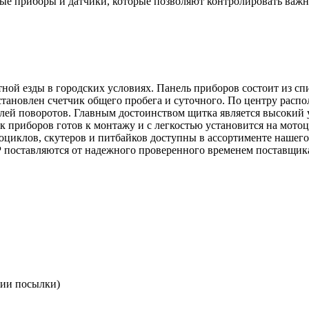
мые приборы и датчики, которые позволяют контролировать важ
ой езды в городских условиях. Панель приборов состоит из спид
установлен счетчик общего пробега и суточного. По центру рас
лей поворотов. Главным достоинством щитка является высокий 
 приборов готов к монтажу и с легкостью установится на мото
тоциклов, скутеров и питбайков доступны в ассортименте нашег
поставляются от надежного проверенного временем поставщик
нии посылки)