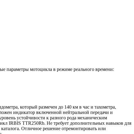
ные параметры мотоцикла в режиме реального времени:
ометра, который размечен до 140 км в час и тахометра,
положен индикатор включенной нейтральной передачи и
уровень устойчивости к разного рода механическим
цикл IRBIS TTR250Rb. Не требует дополнительных навыков для
о каталога. Отличное решение отремонтировать или
а.