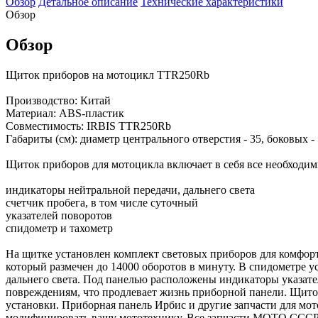
Обзор
Детальное описание
Технические характеристики
Обзор
Обзор
Щиток приборов на мотоцикл TTR250Rb
Производство: Китай
Материал: ABS-пластик
Совместимость: IRBIS TTR250Rb
Габариты (см): диаметр центрального отверстия - 35, боковых -
Щиток приборов для мотоцикла включает в себя все необходи
индикаторы нейтральной передачи, дальнего света
счетчик пробега, в том числе суточный
указателей поворотов
спидометр и тахометр
На щитке установлен комплект световых приборов для комфортн
который размечен до 14000 оборотов в минуту. В спидометре 
дальнего света. Под панелью расположены индикаторы указате
повреждениям, что продлевает жизнь приборной панели. Щиток
установки. Приборная панель Ирбис и другие запчасти для мо
модифицировать вашу мототехнику. Все запчасти МОТО СССР 