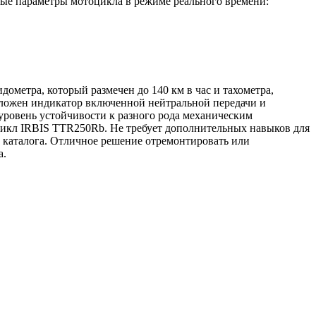
ные параметры мотоцикла в режиме реального времени:
ометра, который размечен до 140 км в час и тахометра,
положен индикатор включенной нейтральной передачи и
уровень устойчивости к разного рода механическим
цикл IRBIS TTR250Rb. Не требует дополнительных навыков для
о каталога. Отличное решение отремонтировать или
а.