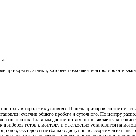
 12
мые приборы и датчики, которые позволяют контролировать важ
ой езды в городских условиях. Панель приборов состоит из спид
установлен счетчик общего пробега и суточного. По центру рас
лей поворотов. Главным достоинством щитка является высокий 
 приборов готов к монтажу и с легкостью установится на мото
тоциклов, скутеров и питбайков доступны в ассортименте нашег
поставляются от надежного проверенного временем поставщик