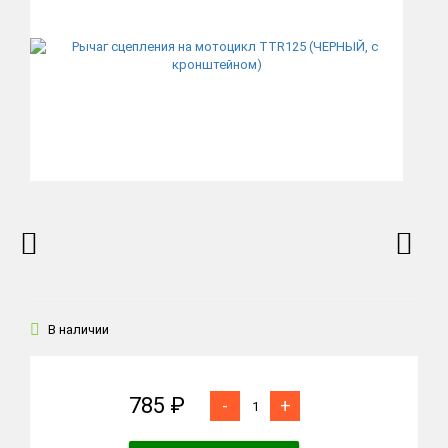
В наличии
785 ₽
-
+