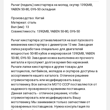
Рычаг (педаль) кикстартера на мопед, скутер 139QMB,
YABEN 50-80, GY6-50 складная
Производство: Китай
Материал: сталь
Вал (мм): 13
Совместимость: 139QMB, YABEN 50-80, GY6-50
Рычаг кикстартера устанавливается на вал пускового
механизма кикстартера с диаметром 13 мм. Заводная
лапка разработана специально для двигателей
мощностью 50-80 кубов и маркировкой 139QMB, YABEN
50-80, GY6-50. Заводная ножка выполнена из прочного
металла и прослужит долгое время без нареканий.
Рычаги лапки кикстартера и другие товары для
мотоциклов, питбайков, мопедов и скутеров доступны в
ассортименте нашего каталога. Отличное решение
отремонтировать или модифицировать вашу
мототехнику. Все запчасти МОТО СССР поставляются от
надежного проверенного временем поставщика.
Данная запчасть - отличное решение, чтобы
отремонтировать или модифицировать Вашу
мототехнику. Мы занимаемся только запчастями от
проверенных поставщиков. Нужна консультация по