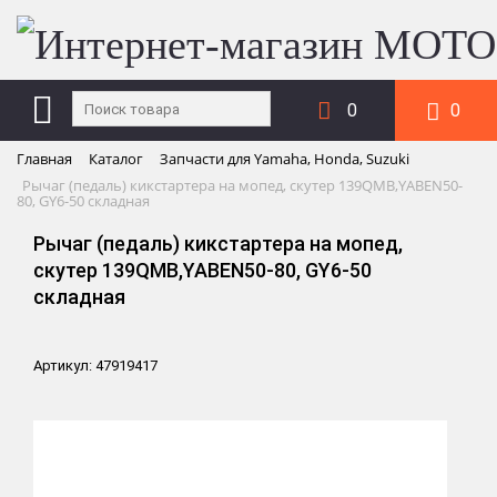
0
0
Главная
Каталог
Запчасти для Yamaha, Honda, Suzuki
Рычаг (педаль) кикстартера на мопед, скутер 139QMB,YABEN50-
80, GY6-50 складная
Рычаг (педаль) кикстартера на мопед,
скутер 139QMB,YABEN50-80, GY6-50
складная
Артикул: 47919417