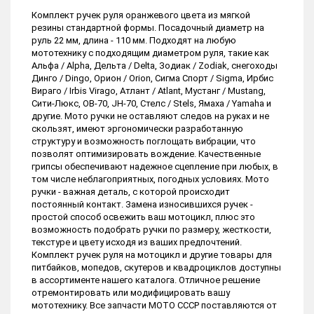
Комплект ручек руля оранжевого цвета из мягкой
резины стандартной формы. Посадочный диаметр на
руль 22 мм, длина - 110 мм. Подходят на любую
мототехнику с подходящим диаметром руля, такие как
Альфа / Alpha, Дельта / Delta, Зодиак / Zodiak, снегоходы
Динго / Dingo, Орион / Orion, Сигма Спорт / Sigma, Ирбис
Вираго / Irbis Virago, Атлант / Atlant, Мустанг / Mustang,
Сити-Люкс, ОВ-70, JH-70, Стелс / Stels, Ямаха / Yamaha и
другие. Мото ручки не оставляют следов на руках и не
скользят, имеют эргономически разработанную
структуру и возможность поглощать вибрации, что
позволят оптимизировать вождение. Качественные
грипсы обеспечивают надежное сцепление при любых, в
том числе неблагоприятных, погодных условиях. Мото
ручки - важная деталь, с которой происходит
постоянный контакт. Замена износившихся ручек -
простой способ освежить ваш мотоцикл, плюс это
возможность подобрать ручки по размеру, жесткости,
текстуре и цвету исходя из ваших предпочтений.
Комплект ручек руля на мотоцикл и другие товары для
питбайков, мопедов, скутеров и квадроциклов доступны
в ассортименте нашего каталога. Отличное решение
отремонтировать или модифицировать вашу
мототехнику. Все запчасти МОТО СССР поставляются от