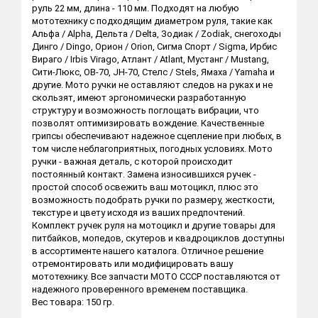
руль 22 мм, длина - 110 мм. Подходят на любую
мототехнику с подходящим диаметром руля, такие как
Альфа / Alpha, Дельта / Delta, Зодиак / Zodiak, снегоходы
Динго / Dingo, Орион / Orion, Сигма Спорт / Sigma, Ирбис
Вираго / Irbis Virago, Атлант / Atlant, Мустанг / Mustang,
Сити-Люкс, ОВ-70, JH-70, Стелс / Stels, Ямаха / Yamaha и
другие. Мото ручки не оставляют следов на руках и не
скользят, имеют эргономически разработанную
структуру и возможность поглощать вибрации, что
позволят оптимизировать вождение. Качественные
грипсы обеспечивают надежное сцепление при любых, в
том числе неблагоприятных, погодных условиях. Мото
ручки - важная деталь, с которой происходит
постоянный контакт. Замена износившихся ручек -
простой способ освежить ваш мотоцикл, плюс это
возможность подобрать ручки по размеру, жесткости,
текстуре и цвету исходя из ваших предпочтений.
Комплект ручек руля на мотоцикл и другие товары для
питбайков, мопедов, скутеров и квадроциклов доступны
в ассортименте нашего каталога. Отличное решение
отремонтировать или модифицировать вашу
мототехнику. Все запчасти МОТО СССР поставляются от
надежного проверенного временем поставщика.
Вес товара: 150 гр.