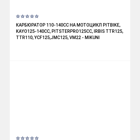
КАРБЮРАТОР 110-140CC НА МОТОЦИКЛ PITBIKE,
КАYО125-140СС, РITSTЕRРRО125СС, IRBIS TTR125,
TTR110, YCF125,JMC125, VM22 - MIKUNI