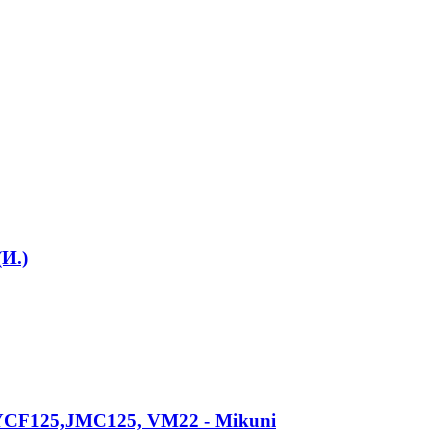
И.)
, YCF125,JMC125, VM22 - Mikuni