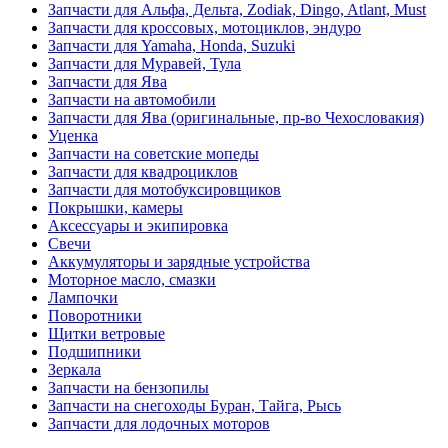
Запчасти для Альфа, Дельта, Zodiak, Dingo, Atlant, Must
Запчасти для кроссовых, мотоциклов, эндуро
Запчасти для Yamaha, Honda, Suzuki
Запчасти для Муравей, Тула
Запчасти для Ява
Запчасти на автомобили
Запчасти для Ява (оригинальные, пр-во Чехословакия)
Уценка
Запчасти на советские мопеды
Запчасти для квадроциклов
Запчасти для мотобуксировщиков
Покрышки, камеры
Аксессуары и экипировка
Свечи
Аккумуляторы и зарядные устройства
Моторное масло, смазки
Лампочки
Поворотники
Щитки ветровые
Подшипники
Зеркала
Запчасти на бензопилы
Запчасти на снегоходы Буран, Тайга, Рысь
Запчасти для лодочных моторов