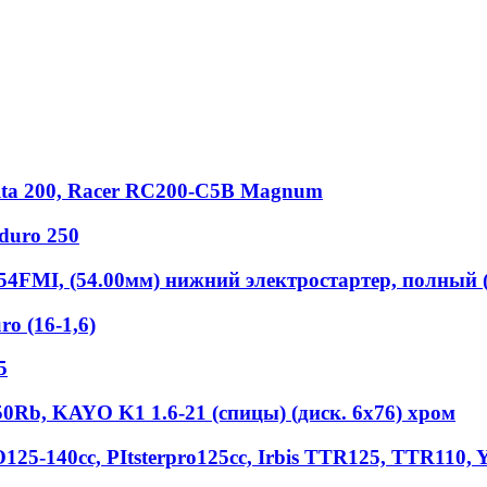
elta 200, Racer RC200-C5B Magnum
duro 250
54FMI, (54.00мм) нижний электростартер, полный (
o (16-1,6)
5
b, KAYO K1 1.6-21 (спицы) (диск. 6x76) хром
125-140сс, РItstеrрrо125сс, Irbis TTR125, TTR110