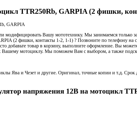
оцикл TTR250Rb, GARPIA (2 фишки, конт
0Rb, GARPIA
 или модифицировать Вашу мототехнику. Мы занимаемся только з
IA (2 фишки, контакты 1-2, 1-1) ? Позвоните по телефону на с
то добавьте товар в корзину, выполните оформление. Вы можете
 к Вашему мотоциклу. Мы поможем Вам с выбором, а также под
клы Ява и Чезет и другие. Оригинал, точные копии и т.д. Срок 
гулятор напряжения 12В на мотоцикл TT