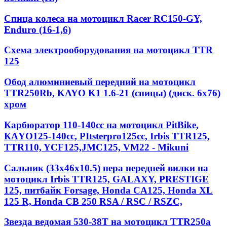
Спица колеса на мотоцикл Racer RC150-GY,
Enduro (16-1,6)
Схема электрооборудования на мотоцикл TTR
125
Обод алюминиевый передний на мотоцикл
TTR250Rb, KAYO K1 1.6-21 (спицы) (диск. 6x76)
хром
Карбюратор 110-140cc на мотоцикл PitBike,
КАYО125-140сс, РItstеrрrо125сс, Irbis TTR125,
TTR110, YCF125,JMC125, VM22 - Mikuni
Сальник (33х46х10.5) пера передней вилки на
мотоцикл Irbis TTR125, GALAXY, PRESTIGE
125, питбайк Forsage, Honda CA125, Honda XL
125 R, Honda CB 250 RSA / RSC / RSZC,
Звезда ведомая 530-38T на мотоцикл TTR250a