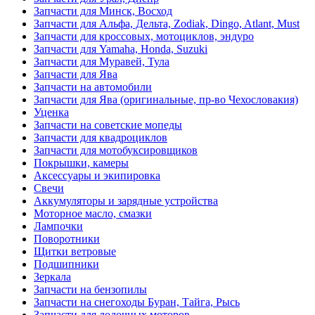
Запчасти для Минск, Восход
Запчасти для Альфа, Дельта, Zodiak, Dingo, Atlant, Must
Запчасти для кроссовых, мотоциклов, эндуро
Запчасти для Yamaha, Honda, Suzuki
Запчасти для Муравей, Тула
Запчасти для Ява
Запчасти на автомобили
Запчасти для Ява (оригинальные, пр-во Чехословакия)
Уценка
Запчасти на советские мопеды
Запчасти для квадроциклов
Запчасти для мотобуксировщиков
Покрышки, камеры
Аксессуары и экипировка
Свечи
Аккумуляторы и зарядные устройства
Моторное масло, смазки
Лампочки
Поворотники
Щитки ветровые
Подшипники
Зеркала
Запчасти на бензопилы
Запчасти на снегоходы Буран, Тайга, Рысь
Запчасти для лодочных моторов