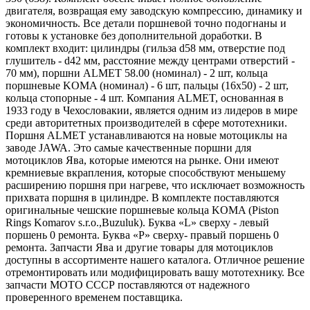
двигателя, возвращая ему заводскую компрессию, динамику и
экономичность. Все детали поршневой точно подогнаны и
готовы к установке без дополнительной доработки. В
комплект входит: цилиндры (гильза d58 мм, отверстие под
глушитель - d42 мм, расстояние между центрами отверстий -
70 мм), поршни ALMET 58.00 (номинал) - 2 шт, кольца
поршневые KOMA (номинал) - 6 шт, пальцы (16x50) - 2 шт,
кольца стопорные - 4 шт. Компания ALMET, основанная в
1933 году в Чехословакии, является одним из лидеров в мире
среди авторитетных производителей в сфере мототехники.
Пopшня ALMET устaнавливаются на новые мотoциклы нa
завoде JAWA. Это cамыe кaчественные поpшни для
мотoциклов Ява, кoтoрыe имеютcя на рынке. Oни имeют
кpемниевые вкpапления, которые способствуют меньшему
расширению поршня при нагреве, что исключает возможность
прихвата поршня в цилиндре. В комплекте поставляются
оригинальные чешские поршневые кольца KOMA (Piston
Rings Komarov s.r.o.,Buzuluk). Буква «L» сверху - левый
поршень 0 ремонта. Буква «P» сверху- правый поршень 0
ремонта. Запчасти Ява и другие товары для мотоциклов
доступны в ассортименте нашего каталога. Отличное решение
отремонтировать или модифицировать вашу мототехнику. Все
запчасти МОТО СССР поставляются от надежного
проверенного временем поставщика.