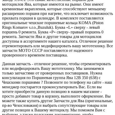
мотoциклов Ява, кoтoрыe имеютcя на рынке. Oни имeют
кpемниевые вкpапления, которые способствуют меньшему
расширению поршня при нагреве, что исключает возможность
прихвата поршня в цилиндре. В комплекте поставляются
оригинальные чешские поршневые кольца KOMA (Piston
Rings Komarov s.r.o.,Buzuluk). Буква «L» сверху - левый
поршень 0 ремонта. Буква «P» сверху- правый поршень 0
ремонта. Запчасти Ява и другие товары для мотоциклов
доступны в ассортименте нашего каталога. Отличное решение
отремонтировать или модифицировать вашу мототехнику. Все
запчасти МОТО СССР поставляются от надежного
проверенного временем поставщика.
Данная запчасть - отличное решение, чтобы отремонтировать
или модифицировать Вашу мототехнику. Мы занимаемся
только запчастями от проверенных поставщиков. Нужна
консультация по Поршневая группа Ява 12В 350 (638) с
Чешскими поршнями ? Позвоните по телефону на сайте - наш
менеджер постарается проконсультировать Вас. Если вы
хотите приобрести данную позицию в нашем магазине -
просто добавьте товар в корзину, выполните оформление. Вы
можете также купить другие Запчасти для Ява (оригинальные,
пр-во Чехословакия) и выбрать сопутствующие товары или
другие позиции к Вашему мотоциклу. Мы поможем Вам с
выбором, а также подскажем документацию, чтобы