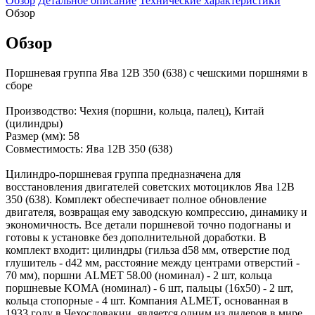
Обзор
Детальное описание
Технические характеристики
Обзор
Обзор
Поршневая группа Ява 12В 350 (638) с чешскими поршнями в
сборе
Производство: Чехия (поршни, кольца, палец), Китай
(цилиндры)
Размер (мм): 58
Совместимость: Ява 12В 350 (638)
Цилиндро-поршневая группа предназначена для
восстановления двигателей советских мотоциклов Ява 12В
350 (638). Комплект обеспечивает полное обновление
двигателя, возвращая ему заводскую компрессию, динамику и
экономичность. Все детали поршневой точно подогнаны и
готовы к установке без дополнительной доработки. В
комплект входит: цилиндры (гильза d58 мм, отверстие под
глушитель - d42 мм, расстояние между центрами отверстий -
70 мм), поршни ALMET 58.00 (номинал) - 2 шт, кольца
поршневые KOMA (номинал) - 6 шт, пальцы (16x50) - 2 шт,
кольца стопорные - 4 шт. Компания ALMET, основанная в
1933 году в Чехословакии, является одним из лидеров в мире