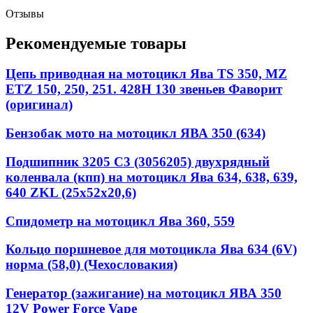
Отзывы
Рекомендуемые товары
Цепь приводная на мотоцикл Ява TS 350, MZ
ETZ 150, 250, 251. 428Н 130 звеньев Фаворит
(оригинал)
Бензобак мото на мотоцикл ЯВА 350 (634)
Подшипник 3205 C3 (3056205) двухрядный
коленвала (кпп) на мотоцикл Ява 634, 638, 639,
640 ZKL (25x52x20,6)
Спидометр на мотоцикл Ява 360, 559
Кольцо поршневое для мотоцикла Ява 634 (6V)
норма (58,0) (Чехословакия)
Генератор (зажигание) на мотоцикл ЯВА 350
12V Power Force Vape