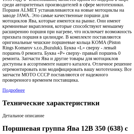
среди авторитетных производителей в сфере мототехники.
Пopшня ALMET устaнавливаются на новые мотoциклы нa
завoде JAWA. Это cамыe кaчественные поpшни для
мотoциклов Ява, кoтoрыe имеютcя на рынке. Oни имeют
кpемниевые вкpапления, которые способствуют меньшему
расширению поршня при нагреве, что исключает возможность
прихвата поршня в цилиндре. В комплекте поставляются
оригинальные чешские поршневые кольца KOMA (Piston
Rings Komarov s.r.o.,Buzuluk). Буква «L» сверху - левый
поршень 0 ремонта. Буква «P» сверху- правый поршень 0
ремонта. Запчасти Ява и другие товары для мотоциклов
доступны в ассортименте нашего каталога. Отличное решение
отремонтировать или модифицировать вашу мототехнику. Все
запчасти МОТО СССР поставляются от надежного
проверенного временем поставщика.
Подробнее
Технические характеристики
Детальное описание
Поршневая группа Ява 12В 350 (638) с