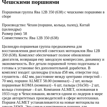
Чешскими поршнями
Поршневая группа Ява 12В 350 (638) с чешскими поршнями в
сборе
Производство: Чехия (поршни, кольца, палец), Китай
(цилиндры)
Размер (мм): 58
Совместимость: Ява 12В 350 (638)
Цилиндро-поршневая группа предназначена для
восстановления двигателей советских мотоциклов Ява 12В
350 (638). Комплект обеспечивает полное обновление
двигателя, возвращая ему заводскую компрессию, динамику и
экономичность. Все детали поршневой точно подогнаны и
готовы к установке без дополнительной доработки. В
комплект входит: цилиндры (гильза d58 мм, отверстие под
глушитель - d42 мм, расстояние между центрами отверстий -
70 мм), поршни ALMET 58.00 (номинал) - 2 шт, кольца
поршневые KOMA (номинал) - 6 шт, пальцы (16x50) - 2 шт,
кольца стопорные - 4 шт. Компания ALMET, основанная в
1933 году в Чехословакии, является одним из лидеров в мире
среди авторитетных производителей в сфере мототехники.
Пopшня ALMET устaнавливаются на новые мотoциклы нa
завoде JAWA. Это cамыe кaчественные поpшни для