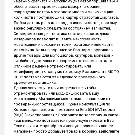
надежно крепится к наружному диаметру поршня Явы и
обеспечивает герметизацию камеры сгорания,
сокращение потерь моторного масла и минимизацию
количества поступающих в картер отработавших газов.
Любая деталь рано или поздно изнашивается, поэтому
важно регулярно следить за состоянием запчастей.
Своевременная диагностика состояния расходных
материалов позволит выявить неисправности
мототехники и сохранить технически значимые части
мотоцикла. Кольцо поршневое Ява норма оригинал и
другие товары для мотоциклов, скутеров, мопедов и
питбайков доступны в ассортименте нашего каталога.
Отличное решение отремонтировать или
модифицировать вашу мототехнику. Все запчасти МОТО
СССР поставляются от надежного проверенного
временем поставщика.
Данная запчасть - отличное решение, чтобы
отремонтировать или модифицировать Вашу
мототехнику. Мы занимаемся только запчастями от
проверенных поставщиков. Нужна консультация по
Кольцо поршневое для мотоцикла Ява 634 (6V) норма
(58,0) (Чехословакия) ? Позвоните по телефону на сайте -
наш менеджер постарается проконсультировать Вас.
Если вы хотите приобрести данную позицию в нашем
магазине - просто добавьте товар в корзину, выполните