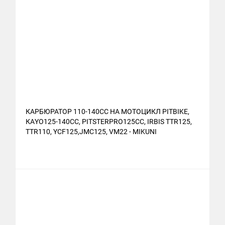
КАРБЮРАТОР 110-140CC НА МОТОЦИКЛ PITBIKE,
КАYО125-140СС, РITSTЕRРRО125СС, IRBIS TTR125,
TTR110, YCF125,JMC125, VM22 - MIKUNI