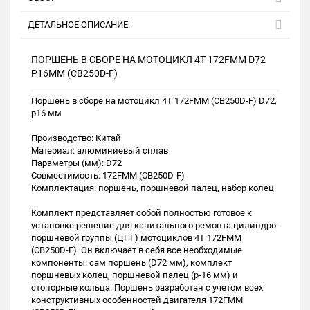
ДЕТАЛЬНОЕ ОПИСАНИЕ
ПОРШЕНЬ В СБОРЕ НА МОТОЦИКЛ 4Т 172FMM D72
P16MM (CB250D-F)
Поршень в сборе на мотоцикл 4Т 172FMM (CB250D-F) D72,
p16 мм
Производство: Китай
Материал: алюминиевый сплав
Параметры (мм): D72
Совместимость: 172FMM (CB250D-F)
Комплектация: поршень, поршневой палец, набор колец
Комплект представляет собой полностью готовое к
установке решение для капитального ремонта цилиндро-
поршневой группы (ЦПГ) мотоциклов 4Т 172FMM
(CB250D-F). Он включает в себя все необходимые
компоненты: сам поршень (D72 мм), комплект
поршневых колец, поршневой палец (р-16 мм) и
стопорные кольца. Поршень разработан с учетом всех
конструктивных особенностей двигателя 172FMM