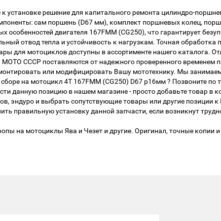
е к установке решение для капитального ремонта цилиндро-поршн
мпоненты: сам поршень (D67 мм), комплект поршневых колец, порш
х особенностей двигателя 167FMM (CG250), что гарантирует безуп
ный отвод тепла и устойчивость к нагрузкам. Точная обработка 
вары для мотоциклов доступны в ассортименте нашего каталога. О
и МОТО СССР поставляются от надежного проверенного временем 
ремонтировать или модифицировать Вашу мототехнику. Мы занимае
сборе на мотоцикл 4Т 167FMM (CG250) D67 р16мм ? Позвоните по т
сти данную позицию в нашем магазине - просто добавьте товар в 
лов, эндуро и выбрать сопутствующие товары или другие позиции 
ть правильную установку данной запчасти, если возникнут трудн
опы на мотоциклы Ява и Чезет и другие. Оригинал, точные копии и 