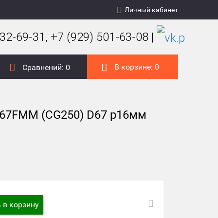
Личный кабинет
32-69-31, +7 (929) 501-63-08 |
В корзине:
0
Сравнений:
0
167FMM (CG250) D67 р16мм
 в корзину