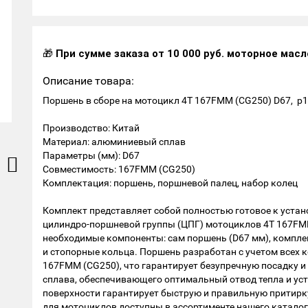
🎁
При сумме заказа от 10 000 руб. моторное масл
Описание товара:
Поршень в сборе на мотоцикл 4Т 167FMM (CG250) D67, р
Производство: Китай
Материал: алюминиевый сплав
Параметры (мм): D67
Совместимость: 167FMM (CG250)
Комплектация: поршень, поршневой палец, набор колец
Комплект представляет собой полностью готовое к уста
цилиндро-поршневой группы (ЦПГ) мотоциклов 4Т 167FMM
необходимые компоненты: сам поршень (D67 мм), компле
и стопорные кольца. Поршень разработан с учетом всех 
167FMM (CG250), что гарантирует безупречную посадку и
сплава, обеспечивающего оптимальный отвод тепла и уст
поверхности гарантирует быструю и правильную притирк
для мотоциклов доступны в ассортименте нашего катало