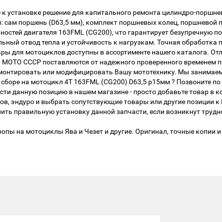
 к установке решение для капитального ремонта цилиндро-поршне
 сам поршень (D63,5 мм), комплект поршневых колец, поршневой п
ностей двигателя 163FML (CG200), что гарантирует безупречную по
ный отвод тепла и устойчивость к нагрузкам. Точная обработка 
вары для мотоциклов доступны в ассортименте нашего каталога. О
и МОТО СССР поставляются от надежного проверенного временем 
ремонтировать или модифицировать Вашу мототехнику. Мы занимае
боре на мотоцикл 4Т 163FML (CG200) D63,5 р15мм ? Позвоните по 
сти данную позицию в нашем магазине - просто добавьте товар в 
лов, эндуро и выбрать сопутствующие товары или другие позиции 
ть правильную установку данной запчасти, если возникнут трудн
опы на мотоциклы Ява и Чезет и другие. Оригинал, точные копии и 