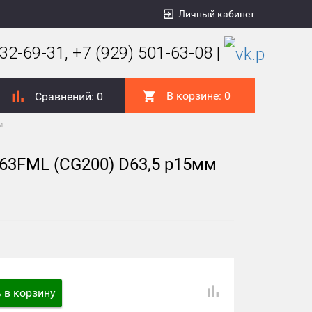
Личный кабинет
32-69-31, +7 (929) 501-63-08 |
В корзине:
0
Сравнений:
0
м
63FML (CG200) D63,5 р15мм
 в корзину