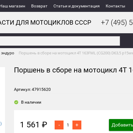
Наш магазин
Возврат
Статьи и документация
Контакты
+7 (495) 5
АСТИ ДЛЯ МОТОЦИКЛОВ СССР
, эндуро
Поршень в сборе на мотоцикл 4Т 163FML (CG200) D63,5 р15м
Поршень в сборе на мотоцикл 4Т 1
Артикул: 47915620
В наличии
1 561 ₽
-
+
Добавить