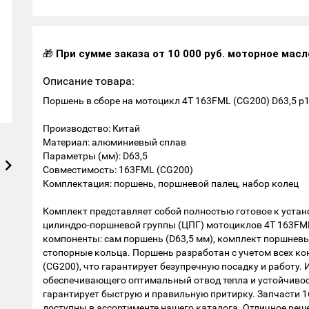
🎁
При сумме заказа от 10 000 руб. моторное масл
Описание товара:
Поршень в сборе на мотоцикл 4Т 163FML (CG200) D63,5 р
Производство: Китай
Материал: алюминиевый сплав
Параметры (мм): D63,5
Совместимость: 163FML (CG200)
Комплектация: поршень, поршневой палец, набор колец
Комплект представляет собой полностью готовое к уста
цилиндро-поршневой группы (ЦПГ) мотоциклов 4Т 163FML
компоненты: сам поршень (D63,5 мм), комплект поршневых
стопорные кольца. Поршень разработан с учетом всех к
(CG200), что гарантирует безупречную посадку и работу.
обеспечивающего оптимальный отвод тепла и устойчивос
гарантирует быструю и правильную притирку. Запчасти 
доступны в ассортименте нашего каталога. Отличное ре