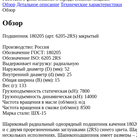
Обзор
Детальное описание
Технические характеристики
Обзор
Обзор
Подшипник 180205 (арт. 6205-2RS) закрытый
Производство: Россия
Обозначение ГОСТ: 180205
Обозначение ISO: 6205 2RS
Выдерживает нагрузку: радиальную
Наружный диаметр (D) (мм): 52
Внутренний диаметр (d) (мм): 25
Общая ширина (B) (мм): 15
Вес (г): 133
Грузоподъемность статическая (кH): 7800
Грузоподъемность динамическая (кH): 14000
Частота вращения в масле (об/мин): н/д
Частота вращения в смазке (об/мин): 8500
Марка стали: ШХ-15
Шариковый радиальный однорядный подшипник качения 180205
и с двумя прорезиненными заглушками (2RS) синего цвета. Ша
нескольких исполнениях. Шарикоподшипник имеет размеры – 25