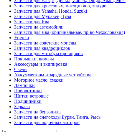
Запчасти для Альфа, Дельта, Zodiak, Dingo, Atlant, Must
Запчасти для кроссовых, мотоциклов, эндуро
Запчасти для Yamaha, Honda, Suzuki
Запчасти для Муравей, Тула
Запчасти для Ява
Запчасти на автомобили
Запчасти для Ява (оригинальные, пр-во Чехословакия)
Уценка
Запчасти на советские мопеды
Запчасти для квадроциклов
Запчасти для мотобуксировщиков
Покрышки, камеры
Аксессуары и экипировка
Свечи
Аккумуляторы и зарядные устройства
Моторное масло, смазки
Лампочки
Поворотники
Щитки ветровые
Подшипники
Зеркала
Запчасти на бензопилы
Запчасти на снегоходы Буран, Тайга, Рысь
Запчасти для лодочных моторов