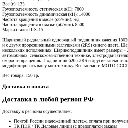
Вес (г): 133
Грузоподъемность статическая (кH): 7800
Грузоподъемность динамическая (кH): 14000
Частота вращения в масле (об/мин): н/д
Частота вращения в смазке (об/мин): 8500
Марка стали: ШХ-15
Шариковый радиальный однорядный подшипник качения 180205
и с двумя прорезиненными заглушками (2RS) синего цвета. Ша
нескольких исполнениях. Шарикоподшипник имеет размеры – 25
автомобилях, сельскохозяйственной технике, электродвигателя
скорости вращения. Подшипник 6205-2RS и другие запчасти дл
модифицировать вашу мототехнику. Все запчасти МОТО СССР 
Вес товара: 150 гр.
Доставка и оплата
Доставка в любой регион РФ
Доставку в регионы осуществляем:
Почтой России (наложенный платёж, оплата при получе
ТК ПЭК / ТК Деловые линии (с предоплатой заказа)