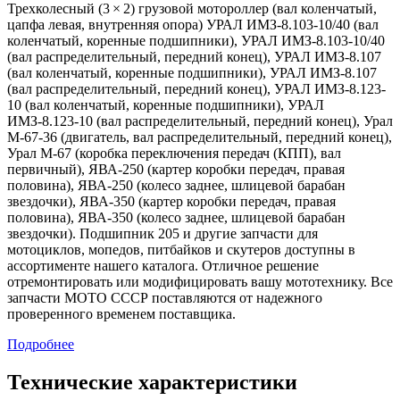
Трехколесный (3 × 2) грузовой мотороллер (вал коленчатый,
цапфа левая, внутренняя опора) УРАЛ ИМЗ-8.103-10/40 (вал
коленчатый, коренные подшипники), УРАЛ ИМЗ-8.103-10/40
(вал распределительный, передний конец), УРАЛ ИМЗ-8.107
(вал коленчатый, коренные подшипники), УРАЛ ИМЗ-8.107
(вал распределительный, передний конец), УРАЛ ИМЗ-8.123-
10 (вал коленчатый, коренные подшипники), УРАЛ
ИМЗ-8.123-10 (вал распределительный, передний конец), Урал
М-67-36 (двигатель, вал распределительный, передний конец),
Урал М-67 (коробка переключения передач (КПП), вал
первичный), ЯВА-250 (картер коробки передач, правая
половина), ЯВА-250 (колесо заднее, шлицевой барабан
звездочки), ЯВА-350 (картер коробки передач, правая
половина), ЯВА-350 (колесо заднее, шлицевой барабан
звездочки). Подшипник 205 и другие запчасти для
мотоциклов, мопедов, питбайков и скутеров доступны в
ассортименте нашего каталога. Отличное решение
отремонтировать или модифицировать вашу мототехнику. Все
запчасти МОТО СССР поставляются от надежного
проверенного временем поставщика.
Подробнее
Технические характеристики