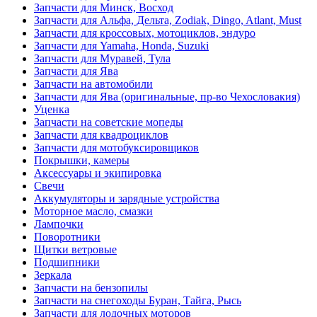
Запчасти для Минск, Восход
Запчасти для Альфа, Дельта, Zodiak, Dingo, Atlant, Must
Запчасти для кроссовых, мотоциклов, эндуро
Запчасти для Yamaha, Honda, Suzuki
Запчасти для Муравей, Тула
Запчасти для Ява
Запчасти на автомобили
Запчасти для Ява (оригинальные, пр-во Чехословакия)
Уценка
Запчасти на советские мопеды
Запчасти для квадроциклов
Запчасти для мотобуксировщиков
Покрышки, камеры
Аксессуары и экипировка
Свечи
Аккумуляторы и зарядные устройства
Моторное масло, смазки
Лампочки
Поворотники
Щитки ветровые
Подшипники
Зеркала
Запчасти на бензопилы
Запчасти на снегоходы Буран, Тайга, Рысь
Запчасти для лодочных моторов