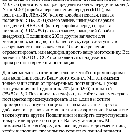
М-67-36 (двигатель, вал распределительный, передний конец),
Урал М-67 (коробка переключения передач (КПП), вал
первичный), ЯВА-250 (картер коробки передач, правая
половина), ЯВА-250 (колесо заднее, шлицевой барабан
звездочки), ЯВА-350 (картер коробки передач, правая
половина), ЯВА-350 (колесо заднее, шлицевой барабан
звездочки). Подшипник 205 и другие запчасти для
мотоциклов, мопедов, питбайков и скутеров доступны в
ассортименте нашего каталога. Отличное решение
отремонтировать или модифицировать вашу мототехнику. Все
запчасти МОТО СССР поставляются от надежного
проверенного временем поставщика.
Данная запчасть - отличное решение, чтобы отремонтировать
или модифицировать Вашу мототехнику. Мы занимаемся
только запчастями от проверенных поставщиков. Нужна
консультация по Подшипник 205 (арт.6205) открытый
(25x52x15) ? Позвоните по телефону на сайте - наш менеджер
постарается проконсультировать Вас. Если вы хотите
приобрести данную позицию в нашем магазине - просто
добавьте товар в корзину, выполните оформление. Вы можете
также купить другие Подшипники и выбрать сопутствующие
товары или другие позиции к Вашему мотоциклу. Мы
поможем Вам с выбором, а также подскажем документацию,
чтобы выполнить правильную установку данной запчасти,