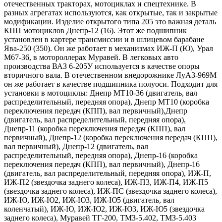
отечественных тракторах, мотоциклах и спецтехнике. В
разных агрегатах используются, как открытые, так и закрытые
модификации. Изделие открытого типа 205 это важная деталь
КПП мотоциклов Днепр-12 (16). Этот же подшипник
установлен в картере трансмиссии и в шлицевом барабане
Ява-250 (350). Он же работает в механизмах ИЖ-П (Ю), Урал
М67-36, в мотороллерах Муравей. В легковых авто
производства ВАЗ 6-205У используется в качестве опоры
вторичного вала. В отечественном внедорожнике ЛуАЗ-969М
он же работает в качестве подшипника полуоси. Подходит для
установки в мотоциклы: Днепр МТ10-36 (двигатель, вал
распределительный, передняя опора), Днепр МТ10 (коробка
переключения передач (КПП), вал первичный),Днепр
(двигатель, вал распределительный, передняя опора),
Днепр-11 (коробка переключения передач (КПП), вал
первичный), Днепр-12 (коробка переключения передач (КПП),
вал первичный), Днепр-12 (двигатель, вал
распределительный, передняя опора), Днепр-16 (коробка
переключения передач (КПП), вал первичный), Днепр-16
(двигатель, вал распределительный, передняя опора), ИЖ-П,
ИЖ-П2 (звездочка заднего колеса), ИЖ-П3, ИЖ-П4, ИЖ-П5
(звездочка заднего колеса), ИЖ-ПС (звездочка заднего колеса),
ИЖ-Ю, ИЖ-Ю2, ИЖ-Ю3, ИЖ-Ю5 (двигатель, вал
коленчатый), ИЖ-Ю, ИЖ-Ю2, ИЖ-Ю3, ИЖ-Ю5 (звездочка
заднего колеса), Муравей ТГ-200, ТМЗ-5.402, ТМЗ-5.403