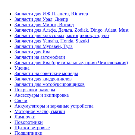
Запчасти для ИЖ Планета, Юпитер
Запчасти для Урал, Днепр
Запчасти для Минск, Восход
Запчасти для Альфа, Дельта, Zodiak, Dingo, Atlant, Must
Запчасти для кроссовых, мотоциклов, эндуро
Запчасти для Yamaha, Honda, Suzuki
Запчасти для Муравей, Тула
Запчасти для Ява
Запчасти на автомобили
Запчасти для Ява (оригинальные, пр-во Чехословакия)
Уценка
Запчасти на советские мопеды
Запчасти для квадроциклов
Запчасти для мотобуксировщиков
Покрышки, камеры
Аксессуары и экипировка
Свечи
Аккумуляторы и зарядные устройства
Моторное масло, смазки
Лампочки
Поворотники
Щитки ветровые
Подшипники