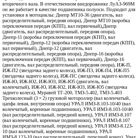
вторичного вала. В отечественном внедорожнике ЛуАЗ-969М
он же работает в качестве подшипника полуоси. Подходит для
установки в мотоциклы: Днепр МТ10-36 (двигатель, вал
распределительный, передняя опора), Днепр МТ10 (коробка
переключения передач (КПП), вал первичный),Днепр
(двигатель, вал распределительный, передняя опора),
Днепр-11 (коробка переключения передач (КПП), вал
первичный), Днепр-12 (коробка переключения передач (КПП),
вал первичный), Днепр-12 (двигатель, вал
распределительный, передняя опора), Днепр-16 (коробка
переключения передач (КПП), вал первичный), Днепр-16
(двигатель, вал распределительный, передняя опора), ИЖ-П,
ИЖ-П2 (звездочка заднего колеса), ИЖ-П3, ИЖ-П4, ИЖ-П5
(звездочка заднего колеса), ИЖ-ПС (звездочка заднего колеса),
ИЖ-Ю, ИЖ-Ю2, ИЖ-Ю3, ИЖ-Ю5 (двигатель, вал
коленчатый), ИЖ-Ю, ИЖ-Ю2, ИЖ-Ю3, ИЖ-Ю5 (звездочка
заднего колеса), Муравей ТГ-200, ТМЗ-5.402, ТМЗ-5.403
Трехколесный (3 × 2) грузовой мотороллер (вал коленчатый,
цапфа левая, внутренняя опора) УРАЛ ИМЗ-8.103-10/40 (вал
коленчатый, коренные подшипники), УРАЛ ИМЗ-8.103-10/40
(вал распределительный, передний конец), УРАЛ ИМЗ-8.107
(вал коленчатый, коренные подшипники), УРАЛ ИМЗ-8.107
(вал распределительный, передний конец), УРАЛ ИМЗ-8.123-
10 (вал коленчатый, коренные подшипники), УРАЛ
ИМЗ-8.123-10 (вал распределительный, передний конец), Урал