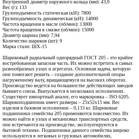
Внутренний диаметр наружного кольца (мм): 43,9
Вес (г): 133
Грузоподъемность статическая (кH): 7800
Грузоподъемность динамическая (кH): 14000
Частота вращения в масле (об/мин): 13000
Частота вращения в смазке (об/мин): 15000
Диаметр шарика (мм): 7,94
Количество шариков (шт): 9
Марка стали: ШХ-15
Шариковый радиальный однорядный ГОСТ 205 - это крайне
востребованная запасная часть. Их можно встретить в самых
разнообразных узлах и агрегатах. Основная задача, которую
они помогают решить – создание дополнительной опоры
нагруженному валу, вращающемуся на высоких оборотах.
Производство ведется на большинстве действующих заводов
бывшего союза. Выпускается в нескольких исполнениях.
Существует импортный аналог, его маркировка – ISO 6205.
Шарикоподшипник имеет размеры – 25х52х15 мм. Вес
изделия в базовом исполнении – 0,133 кг. Шариковые
подшипники семейства 205 применяются повсеместно. Их
можно найти в узлах и механизмах транспортных средств,
они встречаются на производстве, эксплуатируются в
бытовой технике. Подшипники данного семейства широко
используются в легковых и грузовых автомобилях,