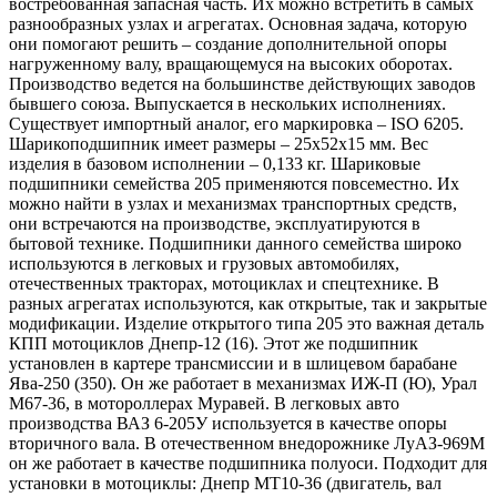
востребованная запасная часть. Их можно встретить в самых
разнообразных узлах и агрегатах. Основная задача, которую
они помогают решить – создание дополнительной опоры
нагруженному валу, вращающемуся на высоких оборотах.
Производство ведется на большинстве действующих заводов
бывшего союза. Выпускается в нескольких исполнениях.
Существует импортный аналог, его маркировка – ISO 6205.
Шарикоподшипник имеет размеры – 25х52х15 мм. Вес
изделия в базовом исполнении – 0,133 кг. Шариковые
подшипники семейства 205 применяются повсеместно. Их
можно найти в узлах и механизмах транспортных средств,
они встречаются на производстве, эксплуатируются в
бытовой технике. Подшипники данного семейства широко
используются в легковых и грузовых автомобилях,
отечественных тракторах, мотоциклах и спецтехнике. В
разных агрегатах используются, как открытые, так и закрытые
модификации. Изделие открытого типа 205 это важная деталь
КПП мотоциклов Днепр-12 (16). Этот же подшипник
установлен в картере трансмиссии и в шлицевом барабане
Ява-250 (350). Он же работает в механизмах ИЖ-П (Ю), Урал
М67-36, в мотороллерах Муравей. В легковых авто
производства ВАЗ 6-205У используется в качестве опоры
вторичного вала. В отечественном внедорожнике ЛуАЗ-969М
он же работает в качестве подшипника полуоси. Подходит для
установки в мотоциклы: Днепр МТ10-36 (двигатель, вал