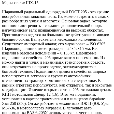
Марка стали: ШХ-15
Шариковый радиальный однорядный ГОСТ 205 - это крайне
востребованная запасная часть. Их можно встретить в самых
разнообразных узлах и агрегатах. Основная задача, которую
они помогают решить – создание дополнительной опоры
нагруженному валу, вращающемуся на высоких оборотах.
Производство ведется на большинстве действующих заводов
бывшего союза. Выпускается в нескольких исполнениях.
Существует импортный аналог, его маркировка – ISO 6205.
Шарикоподшипник имеет размеры – 25х52х15 мм. Вес
изделия в базовом исполнении – 0,133 кг. Шариковые
подшипники семейства 205 применяются повсеместно. Их
можно найти в узлах и механизмах транспортных средств,
они встречаются на производстве, эксплуатируются в
бытовой технике. Подшипники данного семейства широко
используются в легковых и грузовых автомобилях,
отечественных тракторах, мотоциклах и спецтехнике. В
разных агрегатах используются, как открытые, так и закрытые
модификации. Изделие открытого типа 205 это важная деталь
КПП мотоциклов Днепр-12 (16). Этот же подшипник
установлен в картере трансмиссии и в шлицевом барабане
Ява-250 (350). Он же работает в механизмах ИЖ-П (Ю), Урал
М67-36, в мотороллерах Муравей. В легковых авто
производства ВАЗ 6-205У используется в качестве опоры