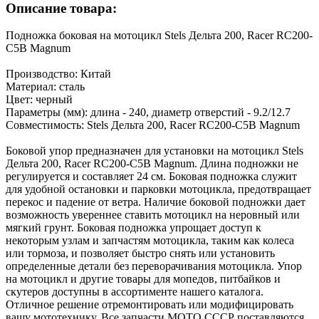
Описание товара:
Подножка боковая на мотоцикл Stels Дельта 200, Racer RC200-
C5B Magnum
Производство: Китай
Материал: сталь
Цвет: черный
Параметры (мм): длина - 240, диаметр отверстий - 9.2/12.7
Совместимость: Stels Дельта 200, Racer RC200-C5B Magnum
Боковой упор предназначен для установки на мотоцикл Stels
Дельта 200, Racer RC200-C5B Magnum. Длина подножки не
регулируется и составляет 24 см. Боковая подножка служит
для удобной остановки и парковки мотоцикла, предотвращает
перекос и падение от ветра. Наличие боковой подножки дает
возможность увереннее ставить мотоцикл на неровный или
мягкий грунт. Боковая подножка упрощает доступ к
некоторым узлам и запчастям мотоцикла, таким как колеса
или тормоза, и позволяет быстро снять или установить
определенные детали без переворачивания мотоцикла. Упор
на мотоцикл и другие товары для мопедов, питбайков и
скутеров доступны в ассортименте нашего каталога.
Отличное решение отремонтировать или модифицировать
вашу мототехнику. Все запчасти МОТО СССР поставляются