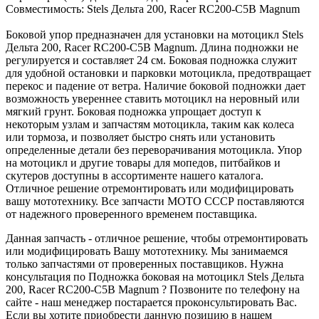
Совместимость: Stels Дельта 200, Racer RC200-C5B Magnum
Боковой упор предназначен для установки на мотоцикл Stels
Дельта 200, Racer RC200-C5B Magnum. Длина подножки не
регулируется и составляет 24 см. Боковая подножка служит
для удобной остановки и парковки мотоцикла, предотвращает
перекос и падение от ветра. Наличие боковой подножки дает
возможность увереннее ставить мотоцикл на неровный или
мягкий грунт. Боковая подножка упрощает доступ к
некоторым узлам и запчастям мотоцикла, таким как колеса
или тормоза, и позволяет быстро снять или установить
определенные детали без переворачивания мотоцикла. Упор
на мотоцикл и другие товары для мопедов, питбайков и
скутеров доступны в ассортименте нашего каталога.
Отличное решение отремонтировать или модифицировать
вашу мототехнику. Все запчасти МОТО СССР поставляются
от надежного проверенного временем поставщика.
Данная запчасть - отличное решение, чтобы отремонтировать
или модифицировать Вашу мототехнику. Мы занимаемся
только запчастями от проверенных поставщиков. Нужна
консультация по Подножка боковая на мотоцикл Stels Дельта
200, Racer RC200-C5B Magnum ? Позвоните по телефону на
сайте - наш менеджер постарается проконсультировать Вас.
Если вы хотите приобрести данную позицию в нашем