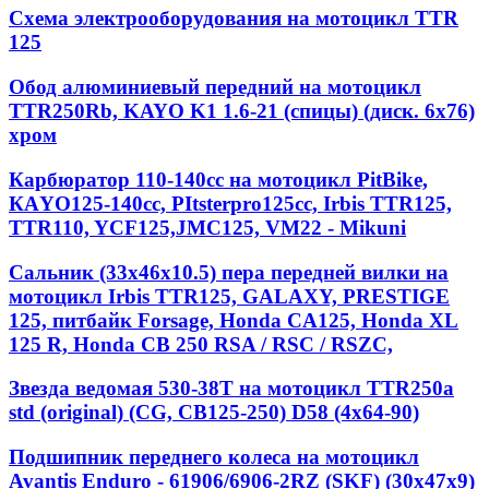
Схема электрооборудования на мотоцикл TTR
125
Обод алюминиевый передний на мотоцикл
TTR250Rb, KAYO K1 1.6-21 (спицы) (диск. 6x76)
хром
Карбюратор 110-140cc на мотоцикл PitBike,
КАYО125-140сс, РItstеrрrо125сс, Irbis TTR125,
TTR110, YCF125,JMC125, VM22 - Mikuni
Сальник (33х46х10.5) пера передней вилки на
мотоцикл Irbis TTR125, GALAXY, PRESTIGE
125, питбайк Forsage, Honda CA125, Honda XL
125 R, Honda CB 250 RSA / RSC / RSZC,
Звезда ведомая 530-38T на мотоцикл TTR250a
std (original) (CG, CB125-250) D58 (4x64-90)
Подшипник переднего колеса на мотоцикл
Avantis Enduro - 61906/6906-2RZ (SKF) (30x47x9)