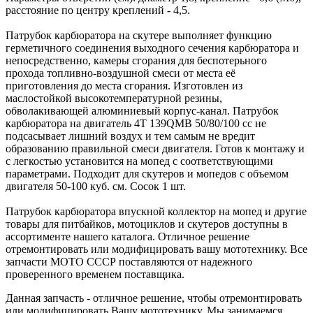
расстояние по центру креплений - 4,5.
Патрубок карбюратора на скутере выполняет функцию
герметичного соединения выходного сечения карбюратора и
непосредственно, камеры сгорания для беспотерьного
прохода топливно-воздушной смеси от места её
приготовления до места сгорания. Изготовлен из
маслостойкой высокотемпературной резины,
обволакивающей алюминиевый корпус-канал. Патрубок
карбюратора на двигатель 4Т 139QMB 50/80/100 cc не
подсасывает лишний воздух и тем самым не вредит
образованию правильной смеси двигателя. Готов к монтажу и
с легкостью установится на мопед с соответствующими
параметрами. Подходит для скутеров и мопедов с объемом
двигателя 50-100 куб. см. Сосок 1 шт.
Патрубок карбюратора впускной коллектор на мопед и другие
товары для питбайков, мотоциклов и скутеров доступны в
ассортименте нашего каталога. Отличное решение
отремонтировать или модифицировать вашу мототехнику. Все
запчасти МОТО СССР поставляются от надежного
проверенного временем поставщика.
Данная запчасть - отличное решение, чтобы отремонтировать
или модифицировать Вашу мототехнику. Мы занимаемся