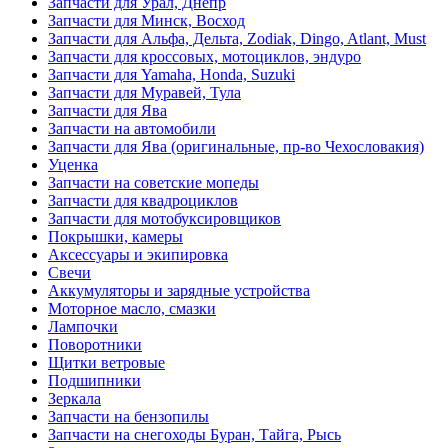
Запчасти для Урал, Днепр
Запчасти для Минск, Восход
Запчасти для Альфа, Дельта, Zodiak, Dingo, Atlant, Must
Запчасти для кроссовых, мотоциклов, эндуро
Запчасти для Yamaha, Honda, Suzuki
Запчасти для Муравей, Тула
Запчасти для Ява
Запчасти на автомобили
Запчасти для Ява (оригинальные, пр-во Чехословакия)
Уценка
Запчасти на советские мопеды
Запчасти для квадроциклов
Запчасти для мотобуксировщиков
Покрышки, камеры
Аксессуары и экипировка
Свечи
Аккумуляторы и зарядные устройства
Моторное масло, смазки
Лампочки
Поворотники
Щитки ветровые
Подшипники
Зеркала
Запчасти на бензопилы
Запчасти на снегоходы Буран, Тайга, Рысь