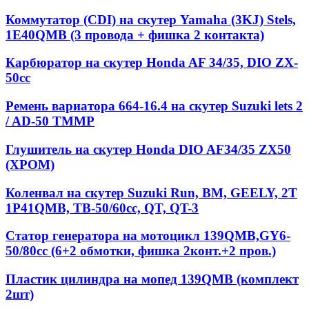
Коммутатор (CDI) на скутер Yamaha (3KJ) Stels,
1E40QMB (3 провода + фишка 2 контакта)
Карбюратор на скутер Honda AF 34/35, DIO ZX-
50cc
Ремень вариатора 664-16.4 на скутер Suzuki lets 2
/ AD-50 TMMP
Глушитель на скутер Honda DIO AF34/35 ZX50
(ХРОМ)
Коленвал на скутер Suzuki Run, BM, GEELY, 2T
1P41QMB, ТВ-50/60сс, QT, QT-3
Статор генератора на мотоцикл 139QМВ,GY6-
50/80сс (6+2 обмотки, фишка 2конт.+2 пров.)
Пластик цилиндра на мопед 139QMB (комплект
2шт)