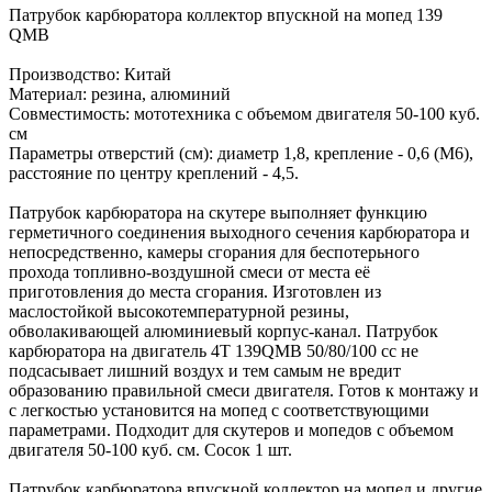
Патрубок карбюратора коллектор впускной на мопед 139
QMB
Производство: Китай
Материал: резина, алюминий
Совместимость: мототехника с объемом двигателя 50-100 куб.
см
Параметры отверстий (см): диаметр 1,8, крепление - 0,6 (М6),
расстояние по центру креплений - 4,5.
Патрубок карбюратора на скутере выполняет функцию
герметичного соединения выходного сечения карбюратора и
непосредственно, камеры сгорания для беспотерьного
прохода топливно-воздушной смеси от места её
приготовления до места сгорания. Изготовлен из
маслостойкой высокотемпературной резины,
обволакивающей алюминиевый корпус-канал. Патрубок
карбюратора на двигатель 4Т 139QMB 50/80/100 cc не
подсасывает лишний воздух и тем самым не вредит
образованию правильной смеси двигателя. Готов к монтажу и
с легкостью установится на мопед с соответствующими
параметрами. Подходит для скутеров и мопедов с объемом
двигателя 50-100 куб. см. Сосок 1 шт.
Патрубок карбюратора впускной коллектор на мопед и другие