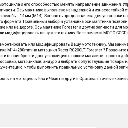
мотоцикла и его способностью менять направление движения. У
пчасти. Ось маятника выполнена из надежной и износостойкой ст
 резьбы - 14 мм (М14). Запчасть предназначена для установки на 
го формата. Правильный выбор и установка оси маятника позвол
еке или на дороге. Ось маятника Forester и другие запчасти для 
или модифицировать вашу мототехнику. Все запчасти МОТО СССР
тремонтировать или модифицировать Вашу мототехнику. Мы заним
ика М14×280mm на мотоцикл Racer RC200LT Forester ? Позвоните 
отите приобрести данную позицию в нашем магазине - просто доб
россовых, мотоциклов, эндуро и выбрать сопутствующие товары и
ументацию, чтобы выполнить правильную установку данной запча
опы на мотоциклы Ява и Чезет и другие. Оригинал, точные копии и