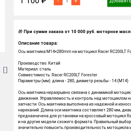
1 100 ₽
-
+
Добавить
🎁
При сумме заказа от 10 000 руб. моторное масл
Описание товара:
Ось маятника М14×280mm на мотоцикл Racer RC200LT Fo
Производство: Китай
Материал: сталь
Совместимость: Racer RC200LT Forester
Параметры (мм): длина - 280, диаметр резьбы - 14 (М14)
Ось маятника неразрывно связана с динамикой мотоцик
движения. Управляемость и контроль над мотоциклом н
запчасти. Ось маятника выполнена из надежной и износ
нареканий. Длина оси маятника составляет 280 мм, диам
предназначена для установки на кроссовый мотоцикл Ra
и на другие модели схожего формата. Правильный выбор
значительно повысить производительность мотоцикла и 