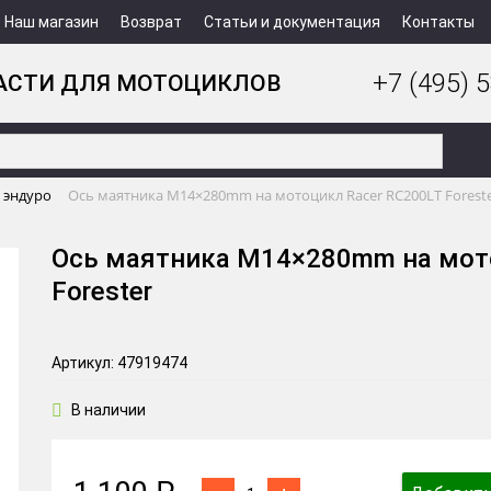
Наш магазин
Возврат
Статьи и документация
Контакты
+7 (495) 5
АСТИ ДЛЯ МОТОЦИКЛОВ
 эндуро
Ось маятника М14×280mm на мотоцикл Racer RC200LT Forest
Ось маятника М14×280mm на мот
Forester
Артикул: 47919474
В наличии