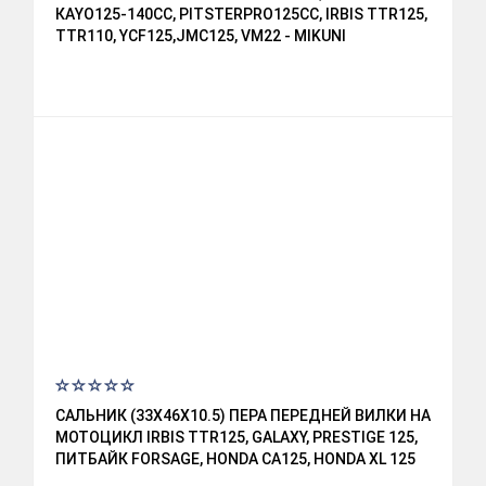
КАYО125-140СС, РITSTЕRРRО125СС, IRBIS TTR125,
TTR110, YCF125,JMC125, VM22 - MIKUNI
САЛЬНИК (33Х46Х10.5) ПЕРА ПЕРЕДНЕЙ ВИЛКИ НА
МОТОЦИКЛ IRBIS TTR125, GALAXY, PRESTIGE 125,
ПИТБАЙК FORSAGE, HONDA CA125, HONDA XL 125
R, HONDA CB 250 RSA / RSC / RSZC,