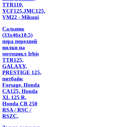
TTR110,
YCF125,JMC125,
VM22 - Mikuni
Сальник
(33х46х10.5)
пера передней
вилки на
мотоцикл Irbis
TTR125,
GALAXY,
PRESTIGE 125,
питбайк
Forsage, Honda
CA125, Honda
XL 125 R,
Honda CB 250
RSA / RSC /
RSZC,