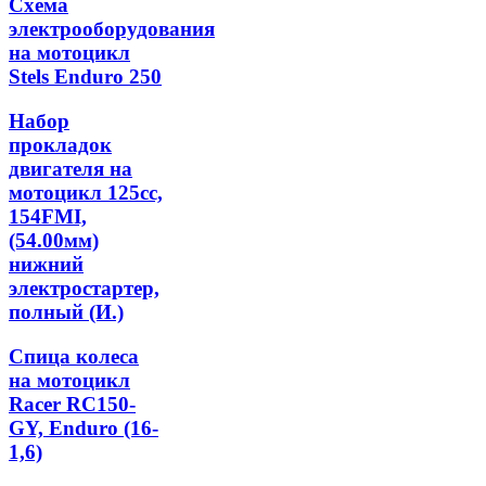
Схема
электрооборудования
на мотоцикл
Stels Enduro 250
Набор
прокладок
двигателя на
мотоцикл 125cc,
154FMI,
(54.00мм)
нижний
электростартер,
полный (И.)
Спица колеса
на мотоцикл
Racer RC150-
GY, Enduro (16-
1,6)