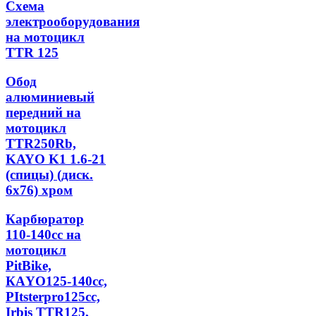
Схема
электрооборудования
на мотоцикл
TTR 125
Обод
алюминиевый
передний на
мотоцикл
TTR250Rb,
KAYO K1 1.6-21
(спицы) (диск.
6x76) хром
Карбюратор
110-140cc на
мотоцикл
PitBike,
КАYО125-140сс,
РItstеrрrо125сс,
Irbis TTR125,