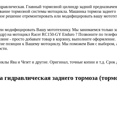
дравлическая. Главный тормозной цилиндр задний предназначе
вание тормозной системы мотоцикла. Машинка тормоза заднего (
чное решение отремонтировать или модифицировать вашу мотот
 или модифицировать Вашу мототехнику. Мы занимаемся только з
др) на мотоцикл Racer RC150-GY Enduro ? Позвоните по телефон
ине - просто добавьте товар в корзину, выполните оформление.
угие позиции к Вашему мотоциклу. Мы поможем Вам с выбором,
ости.
клы Ява и Чезет и другие. Оригинал, точные копии и т.д. Срок 
гидравлическая заднего тормоза (тормо