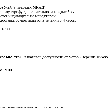
 рублей
(в пределах МКАД)
вному тарифу дополнительно за каждые 5 км
ются индивидуально менеджером
 доставка осуществляется в течении 3-4 часов.
заказа.
ссе 60А стр.6
, в шаговой доступности от метро «Верхние Лихо
до 19.00
) на мотоцикл Racer RC150-GY Enduro