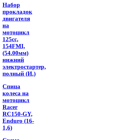
Набор
прокладок
двигателя
на
мотоцикл
125cc,
154FMI,
(54.00мм)
нижний
электростартер,
полный (И.)
Спица
колеса на
мотоцикл
Racer
RC150-GY,
Enduro (16-
1,6)