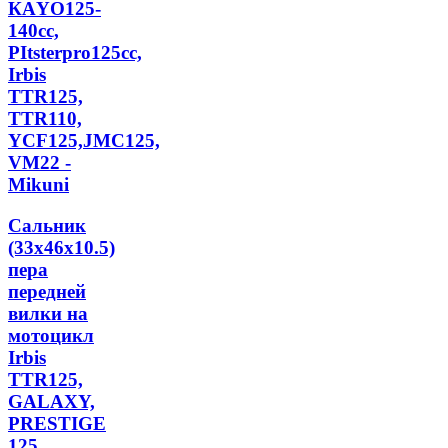
КАYО125-
140сс,
РItstеrрrо125сс,
Irbis
TTR125,
TTR110,
YCF125,JMC125,
VM22 -
Mikuni
Сальник
(33х46х10.5)
пера
передней
вилки на
мотоцикл
Irbis
TTR125,
GALAXY,
PRESTIGE
125,