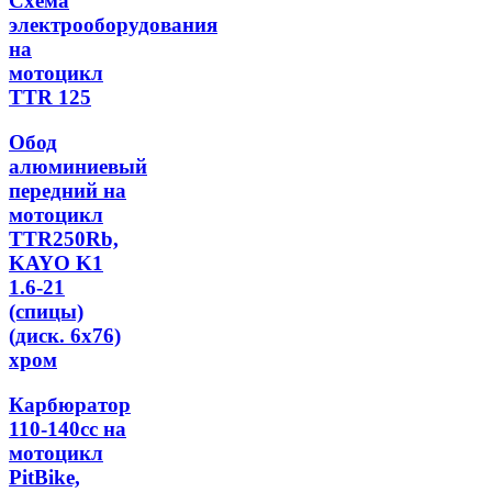
Схема
электрооборудования
на
мотоцикл
TTR 125
Обод
алюминиевый
передний на
мотоцикл
TTR250Rb,
KAYO K1
1.6-21
(спицы)
(диск. 6x76)
хром
Карбюратор
110-140cc на
мотоцикл
PitBike,