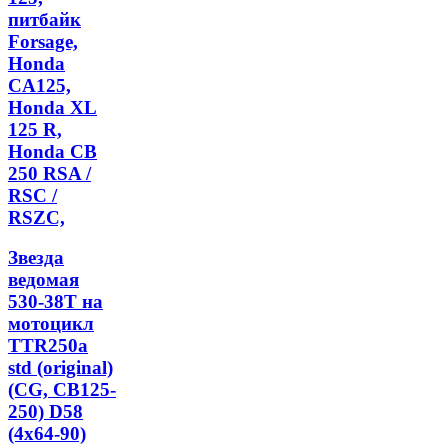
питбайк
Forsage,
Honda
CA125,
Honda XL
125 R,
Honda CB
250 RSA /
RSC /
RSZC,
Звезда
ведомая
530-38T на
мотоцикл
TTR250a
std (original)
(CG, CB125-
250) D58
(4x64-90)