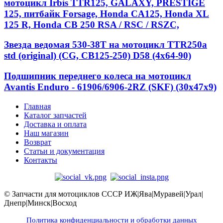
мотоцикл Irbis TTR125, GALAXY, PRESTIGE
125, питбайк Forsage, Honda CA125, Honda XL
125 R, Honda CB 250 RSA / RSC / RSZC,
Звезда ведомая 530-38T на мотоцикл TTR250a
std (original) (CG, CB125-250) D58 (4x64-90)
Подшипник переднего колеса на мотоцикл
Avantis Enduro - 61906/6906-2RZ (SKF) (30x47x9)
Главная
Каталог запчастей
Доставка и оплата
Наш магазин
Возврат
Статьи и документация
Контакты
© Запчасти для мотоциклов СССР ИЖ|Ява|Муравей|Урал|
Днепр|Минск|Восход
Политика конфиденциальности и обработки данных