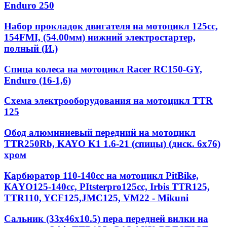
Enduro 250
Набор прокладок двигателя на мотоцикл 125cc,
154FMI, (54.00мм) нижний электростартер,
полный (И.)
Спица колеса на мотоцикл Racer RC150-GY,
Enduro (16-1,6)
Схема электрооборудования на мотоцикл TTR
125
Обод алюминиевый передний на мотоцикл
TTR250Rb, KAYO K1 1.6-21 (спицы) (диск. 6x76)
хром
Карбюратор 110-140cc на мотоцикл PitBike,
КАYО125-140сс, РItstеrрrо125сс, Irbis TTR125,
TTR110, YCF125,JMC125, VM22 - Mikuni
Сальник (33х46х10.5) пера передней вилки на