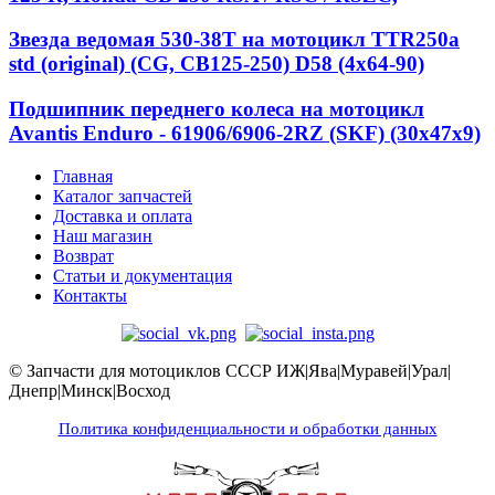
Звезда ведомая 530-38T на мотоцикл TTR250a
std (original) (CG, CB125-250) D58 (4x64-90)
Подшипник переднего колеса на мотоцикл
Avantis Enduro - 61906/6906-2RZ (SKF) (30x47x9)
Главная
Каталог запчастей
Доставка и оплата
Наш магазин
Возврат
Статьи и документация
Контакты
© Запчасти для мотоциклов СССР ИЖ|Ява|Муравей|Урал|
Днепр|Минск|Восход
Политика конфиденциальности и обработки данных