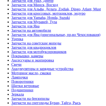
Запчасти для Урал, Днепр
Запчасти для Минск, Восход
Запчасти для Альфа, Дельта, Zodiak, Dingo, Atlant, Must
Запчасти для кроссовых, мотоциклов, эндуро
Запчасти для Yamaha, Honda, Suzuki
Запчасти для Муравей, Тула
Запчасти для Ява
Запчасти на автомобили
Запчасти для Ява (оригинальные, пр-во Чехословакия)
Уценка
Запчасти на советские мопеды
Запчасти для квадроциклов
Запчасти для мотобуксировщиков
Покрышки, камеры
Аксессуары и экипировка
Свечи
Аккумуляторы и зарядные устройства
Моторное масло, смазки
Лампочки
Поворотники
Щитки ветровые
Подшипники
Зеркала
Запчасти на бензопилы
Запчасти на снегоходы Буран, Тайга, Рысь