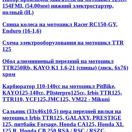
154FMI, (54.00мм) нижний электростартер,
полный (И.)
Спица колеса на мотоцикл Racer RC150-GY,
Enduro (16-1,6)
Схема электрооборудования на мотоцикл TTR
125
Обод алюминиевый передний на мотоцикл
TTR250Rb, KAYO K1 1.6-21 (спицы) (диск. 6x76)
хром
Карбюратор 110-140cc на мотоцикл PitBike,
КАYО125-140сс, РItstеrрrо125сс, Irbis TTR125,
TTR110, YCF125,JMC125, VM22 - Mikuni
Сальник (33х46х10.5) пера передней вилки на
мотоцикл Irbis TTR125, GALAXY, PRESTIGE
125, питбайк Forsage, Honda CA125, Honda XL
125 R, Honda CB 250 RSA / RSC / RSZC,