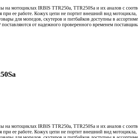
ны на мотоциклах IRBIS TTR250a, TTR250Sa и их аналов с соот
я при ее работе. Кожух цепи не портит внешний вид мотоцикла, 
товары для мопедов, скутеров и питбайков доступны в ассортим
поставляются от надежного проверенного временем поставщик
250Sa
ны на мотоциклах IRBIS TTR250a, TTR250Sa и их аналов с соот
я при ее работе. Кожух цепи не портит внешний вид мотоцикла, 
товары для мопедов, скутеров и питбайков доступны в ассортим