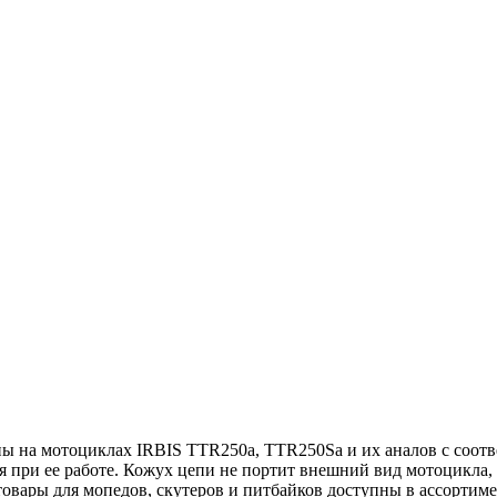
ны на мотоциклах IRBIS TTR250a, TTR250Sa и их аналов с соот
я при ее работе. Кожух цепи не портит внешний вид мотоцикла, 
товары для мопедов, скутеров и питбайков доступны в ассортим