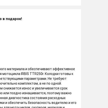
о в подарок!
ного материала и обеспечивают эффективное
 мотоцикла IRBIS TTR250r. Колодки готовы к
тветствующими параметрами. Не требуют
чительно комплектом, а не по одной.
м снижается износ и увеличивается срок
но или поздно изнашивается, поэтому важно
енная диагностика состояния расходных
ки и обеспечить безопасность водителю и его
ы для мотоциклов, скутеров, мопедов и