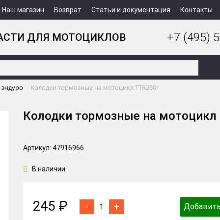
Наш магазин
Возврат
Статьи и документация
Контакты
+7 (495) 5
АСТИ ДЛЯ МОТОЦИКЛОВ
 эндуро
Колодки тормозные на мотоцикл TTR250r
Колодки тормозные на мотоцикл
Артикул: 47916966
В наличии
245 ₽
-
+
Добавить