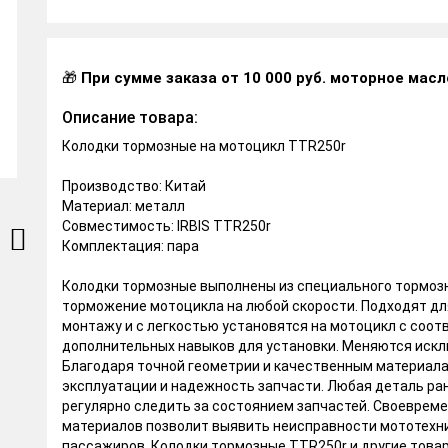
🎁
При сумме заказа от 10 000 руб. моторное масл
Описание товара:
Колодки тормозные на мотоцикл TTR250r
Производство: Китай
Материал: металл
Совместимость: IRBIS TTR250r
Комплектация: пара
Колодки тормозные выполнены из специального тормоз
торможение мотоцикла на любой скорости. Подходят для
монтажу и с легкостью установятся на мотоцикл с соо
дополнительных навыков для установки. Меняются исклю
Благодаря точной геометрии и качественным материала
эксплуатации и надежность запчасти. Любая деталь ра
регулярно следить за состоянием запчастей. Своеврем
материалов позволит выявить неисправности мототехни
пассажиров. Колодки тормозные TTR250r и другие товар