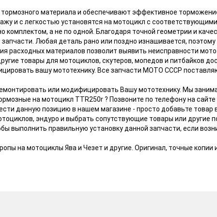
 тормозного материала и обеспечивают эффективное торможение
нтажу и с легкостью установятся на мотоцикл с соответствующим
о комплектом, а не по одной. Благодаря точной геометрии и кач
 запчасти. Любая деталь рано или поздно изнашивается, поэтому
ия расходных материалов позволит выявить неисправности мото
ругие товары для мотоциклов, скутеров, мопедов и питбайков до
цировать вашу мототехнику. Все запчасти МОТО СССР поставля
тремонтировать или модифицировать Вашу мототехнику. Мы заним
ормозные на мотоцикл TTR250r ? Позвоните по телефону на сайте
ести данную позицию в нашем магазине - просто добавьте товар 
мотоциклов, эндуро и выбрать сопутствующие товары или другие 
бы выполнить правильную установку данной запчасти, если возн
опы на мотоциклы Ява и Чезет и другие. Оригинал, точные копии и