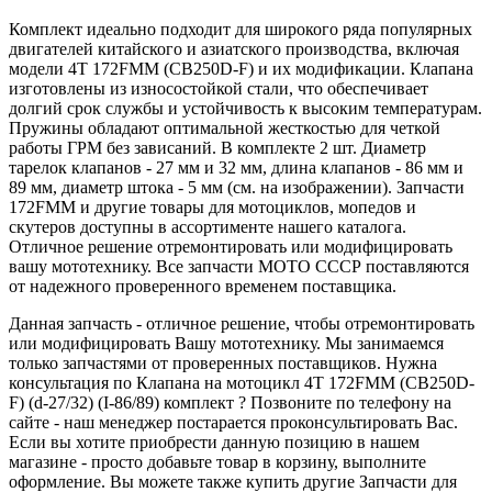
Комплект идеально подходит для широкого ряда популярных
двигателей китайского и азиатского производства, включая
модели 4Т 172FMM (CB250D-F) и их модификации. Клапана
изготовлены из износостойкой стали, что обеспечивает
долгий срок службы и устойчивость к высоким температурам.
Пружины обладают оптимальной жесткостью для четкой
работы ГРМ без зависаний. В комплекте 2 шт. Диаметр
тарелок клапанов - 27 мм и 32 мм, длина клапанов - 86 мм и
89 мм, диаметр штока - 5 мм (см. на изображении). Запчасти
172FMM и другие товары для мотоциклов, мопедов и
скутеров доступны в ассортименте нашего каталога.
Отличное решение отремонтировать или модифицировать
вашу мототехнику. Все запчасти МОТО СССР поставляются
от надежного проверенного временем поставщика.
Данная запчасть - отличное решение, чтобы отремонтировать
или модифицировать Вашу мототехнику. Мы занимаемся
только запчастями от проверенных поставщиков. Нужна
консультация по Клапана на мотоцикл 4Т 172FMM (CB250D-
F) (d-27/32) (I-86/89) комплект ? Позвоните по телефону на
сайте - наш менеджер постарается проконсультировать Вас.
Если вы хотите приобрести данную позицию в нашем
магазине - просто добавьте товар в корзину, выполните
оформление. Вы можете также купить другие Запчасти для