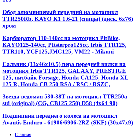
Обод алюминиевый передний на мотоцикл
TTR250Rb, KAYO K1 1.6-21 (спицы) (диск. 6x76)
хром
Карбюратор 110-140cc на мотоцикл PitBike,
КАYО125-140сс, РItstеrрrо125сс, Irbis TTR125,
TTR110, YCF125,JMC125, VM22 - Mikuni
Сальник (33х46х10.5) пера передней вилки на
мотоцикл Irbis TTR125, GALAXY, PRESTIGE
125, питбайк Forsage, Honda CA125, Honda XL
125 R, Honda CB 250 RSA / RSC / RSZC,
Звезда ведомая 530-38T на мотоцикл TTR250a
std (original) (CG, CB125-250) D58 (4x64-90)
Подшипник переднего колеса на мотоцикл
Avantis Enduro - 61906/6906-2RZ (SKF) (30x47x9)
Главная