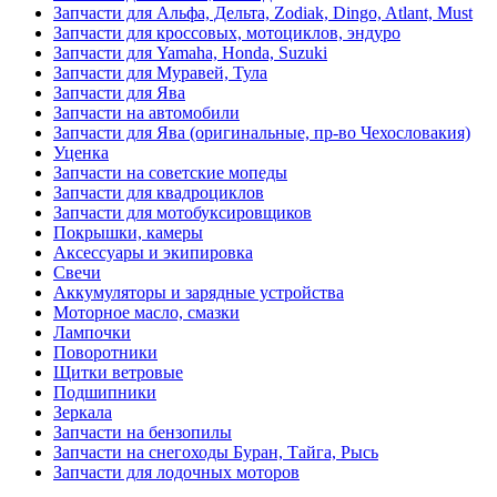
Запчасти для Альфа, Дельта, Zodiak, Dingo, Atlant, Must
Запчасти для кроссовых, мотоциклов, эндуро
Запчасти для Yamaha, Honda, Suzuki
Запчасти для Муравей, Тула
Запчасти для Ява
Запчасти на автомобили
Запчасти для Ява (оригинальные, пр-во Чехословакия)
Уценка
Запчасти на советские мопеды
Запчасти для квадроциклов
Запчасти для мотобуксировщиков
Покрышки, камеры
Аксессуары и экипировка
Свечи
Аккумуляторы и зарядные устройства
Моторное масло, смазки
Лампочки
Поворотники
Щитки ветровые
Подшипники
Зеркала
Запчасти на бензопилы
Запчасти на снегоходы Буран, Тайга, Рысь
Запчасти для лодочных моторов