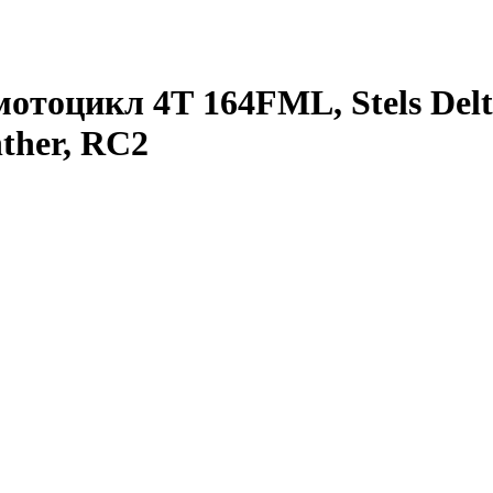
отоцикл 4Т 164FML, Stels Delt
her, RC2