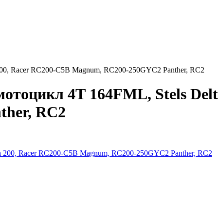
 200, Racer RC200-C5B Magnum, RC200-250GYC2 Panther, RC2
отоцикл 4Т 164FML, Stels Delt
her, RC2