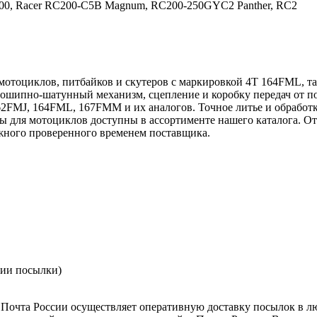
 200, Racer RC200-C5B Magnum, RC200-250GYC2 Panther, RC2
мотоциклов, питбайков и скутеров с маркировкой 4Т 164FML, так
шипно-шатунный механизм, сцепление и коробку передач от по
62FMJ, 164FML, 167FMM и их аналогов. Точное литье и обработ
вары для мотоциклов доступны в ассортименте нашего каталога.
жного проверенного временем поставщика.
нии посылки)
Почта России осуществляет оперативную доставку посылок в л