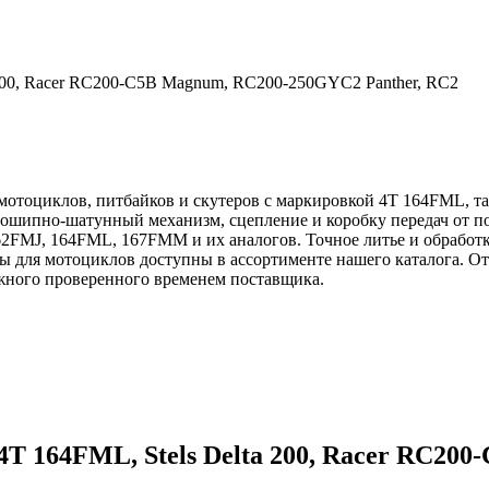
 200, Racer RC200-C5B Magnum, RC200-250GYC2 Panther, RC2
мотоциклов, питбайков и скутеров с маркировкой 4Т 164FML, так
шипно-шатунный механизм, сцепление и коробку передач от по
62FMJ, 164FML, 167FMM и их аналогов. Точное литье и обработ
вары для мотоциклов доступны в ассортименте нашего каталога.
жного проверенного временем поставщика.
4Т 164FML, Stels Delta 200, Racer RC20