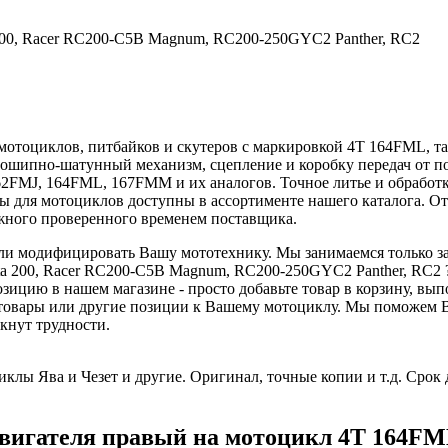
 200, Racer RC200-C5B Magnum, RC200-250GYC2 Panther, RC2
мотоциклов, питбайков и скутеров с маркировкой 4Т 164FML, так
шипно-шатунный механизм, сцепление и коробку передач от по
62FMJ, 164FML, 167FMM и их аналогов. Точное литье и обработ
вары для мотоциклов доступны в ассортименте нашего каталога.
жного проверенного временем поставщика.
 или модифицировать Вашу мототехнику. Мы занимаемся только з
ta 200, Racer RC200-C5B Magnum, RC200-250GYC2 Panther, RC2 ?
зицию в нашем магазине - просто добавьте товар в корзину, вы
 товары или другие позиции к Вашему мотоциклу. Мы поможем 
кнут трудности.
клы Ява и Чезет и другие. Оригинал, точные копии и т.д. Срок 
игателя правый на мотоцикл 4Т 164FML,