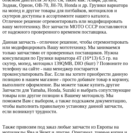
Зодиак, Орион, ОВ-70, JH-70, Honda и др. Грузики вариатора
на мопед и другие товары для питбайков, мотоциклов и
скутеров доступны в ассортименте нашего каталога.
Отличное решение отремонтировать или модифицировать
вашу мототехнику. Все запчасти МОТО СССР поставляются
от надежного проверенного временем поставщика.
Данная запчасть - отличное решение, чтобы отремонтировать
или модифицировать Вашу мототехнику. Мы занимаемся
только запчастями от проверенных поставщиков. Нужна
консультация по Грузики вариатора 4Т (16*13) 6.5 гр. на
скутер, мопед, мотоцикл 139QMB, DIO (6шт) ? Позвоните по
телефону на сайте - наш менеджер постарается
проконсультировать Вас. Если вы хотите приобрести данную
позицию в нашем магазине - просто добавьте товар в корзину,
выполните оформление. Вы можете также купить другие
Запчасти для Yamaha, Honda, Suzuki и выбрать сопутствующие
товары или другие позиции к Вашему мотоциклу. Мы
поможем Вам с выбором, а также подскажем документацию,
чтобы выполнить правильную установку данной запчасти,
если возникнут трудности.
Также привозим под заказ любые запчасти из Европы на
мотоциклы Ява и Чезет и другие. Оригинал, точные копии и