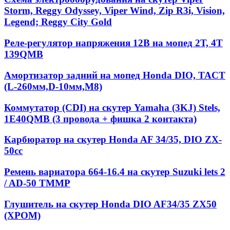
Storm, Reggy Odyssey, Viper Wind, Zip R3i, Vision,
Legend; Reggy City Gold
Реле-регулятор напряжения 12В на мопед 2Т, 4Т
139QMB
Амортизатор задний на мопед Honda DIO, TACT
(L-260мм,D-10мм,М8)
Коммутатор (CDI) на скутер Yamaha (3KJ) Stels,
1E40QMB (3 провода + фишка 2 контакта)
Карбюратор на скутер Honda AF 34/35, DIO ZX-
50cc
Ремень вариатора 664-16.4 на скутер Suzuki lets 2
/ AD-50 TMMP
Глушитель на скутер Honda DIO AF34/35 ZX50
(ХРОМ)