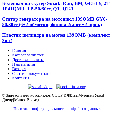
Коленвал на скутер Suzuki Run, BM, GEELY, 2T
1P41QMB, ТВ-50/60сс, QT, QT-3
Статор генератора на мотоцикл 139QМВ,GY6-
50/80сс (6+2 обмотки, фишка 2конт.+2 пров.)
Пластик цилиндра на мопед 139QMB (комплект
2шт)
Главная
Каталог запчастей
Доставка и оплата
Наш магазин
Возврат
Статьи и документация
Контакты
© Запчасти для мотоциклов СССР ИЖ|Ява|Муравей|Урал|
Днепр|Минск|Восход
Политика конфиденциальности и обработки данных