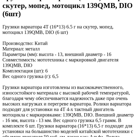
скутер, мопед, мотоцикл 139QMB, DIO
(6шт)
Грузики вариатора 4Т (16*13) 6.5 г на скутер, мопед,
мотоцикл 139QMB, DIO (6 шт)
Производство: Китай
Материал: металл
Параметры (мм): высота - 13, внешний диаметр - 16
Совместимость: мототехника с маркировкой двигателя
139QMB, DIO
Комплектация (шт): 6
Вес одного грузика (г): 6,5
Грузики вариатора изготовлены из высококачественного,
износостойкого материала с высокой рабочей температурой,
благодаря чему обеспечивается надежность даже при очень
высоких нагрузках и перегреве вариатора. Ролики вариатора
подходят для установки на 4Т 4-х тактный двигатель
мотоцикла с маркировками: 139QMB, DIO. Внешний диаметр
- 16 мм, высота - 13 мм. Вес одного грузика 6,5 грамм. В
комплекте 6 шт. Грузики вариатора (16*13) 6,5 г подходят для
установки на большинство моделей китайской мототехники с
объемом двигателя 50 куб. см, такие как: Альфа, Дельта,