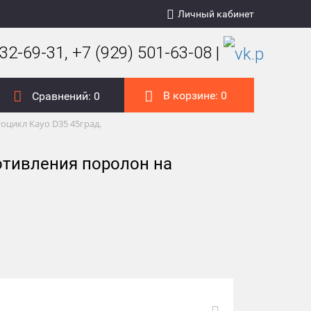
Личный кабинет
32-69-31, +7 (929) 501-63-08 |
В корзине:
0
Сравнений:
0
цикл Kayo D35 45град.
отивления поролон на