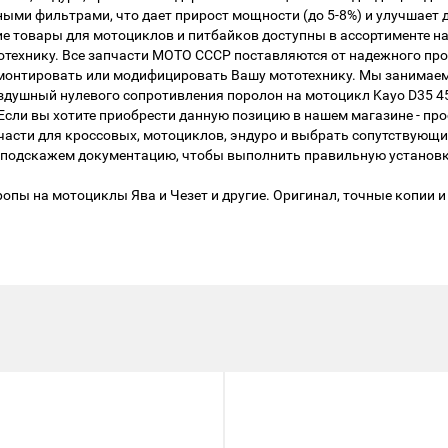
ыми фильтрами, что дает прирост мощности (до 5-8%) и улучшает
ие товары для мотоциклов и питбайков доступны в ассортименте н
технику. Все запчасти МОТО СССР поставляются от надежного пр
ремонтировать или модифицировать Вашу мототехнику. Мы занимае
ушный нулевого сопротивления поролон на мотоцикл Kayo D35 45гр
сли вы хотите приобрести данную позицию в нашем магазине - про
части для кроссовых, мотоциклов, эндуро и выбрать сопутствующи
подскажем документацию, чтобы выполнить правильную установку 
опы на мотоциклы Ява и Чезет и другие. Оригинал, точные копии и 