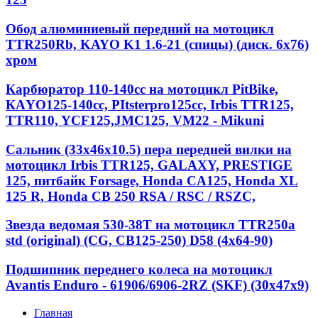
Обод алюминиевый передний на мотоцикл
TTR250Rb, KAYO K1 1.6-21 (спицы) (диск. 6x76)
хром
Карбюратор 110-140cc на мотоцикл PitBike,
КАYО125-140сс, РItstеrрrо125сс, Irbis TTR125,
TTR110, YCF125,JMC125, VM22 - Mikuni
Сальник (33х46х10.5) пера передней вилки на
мотоцикл Irbis TTR125, GALAXY, PRESTIGE
125, питбайк Forsage, Honda CA125, Honda XL
125 R, Honda CB 250 RSA / RSC / RSZC,
Звезда ведомая 530-38T на мотоцикл TTR250a
std (original) (CG, CB125-250) D58 (4x64-90)
Подшипник переднего колеса на мотоцикл
Avantis Enduro - 61906/6906-2RZ (SKF) (30x47x9)
Главная