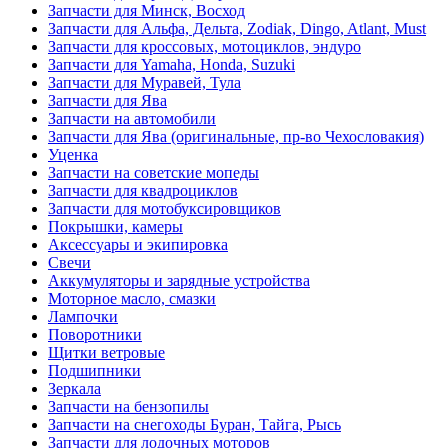
Запчасти для Минск, Восход
Запчасти для Альфа, Дельта, Zodiak, Dingo, Atlant, Must
Запчасти для кроссовых, мотоциклов, эндуро
Запчасти для Yamaha, Honda, Suzuki
Запчасти для Муравей, Тула
Запчасти для Ява
Запчасти на автомобили
Запчасти для Ява (оригинальные, пр-во Чехословакия)
Уценка
Запчасти на советские мопеды
Запчасти для квадроциклов
Запчасти для мотобуксировщиков
Покрышки, камеры
Аксессуары и экипировка
Свечи
Аккумуляторы и зарядные устройства
Моторное масло, смазки
Лампочки
Поворотники
Щитки ветровые
Подшипники
Зеркала
Запчасти на бензопилы
Запчасти на снегоходы Буран, Тайга, Рысь
Запчасти для лодочных моторов