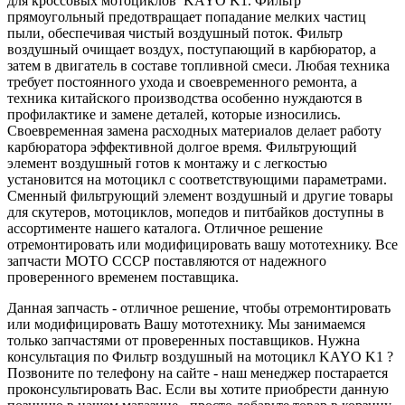
для кроссовых мотоциклов KAYO K1. Фильтр
прямоугольный предотвращает попадание мелких частиц
пыли, обеспечивая чистый воздушный поток. Фильтр
воздушный очищает воздух, поступающий в карбюратор, а
затем в двигатель в составе топливной смеси. Любая техника
требует постоянного ухода и своевременного ремонта, а
техника китайского производства особенно нуждаются в
профилактике и замене деталей, которые износились.
Своевременная замена расходных материалов делает работу
карбюратора эффективной долгое время. Фильтрующий
элемент воздушный готов к монтажу и с легкостью
установится на мотоцикл с соответствующими параметрами.
Сменный фильтрующий элемент воздушный и другие товары
для скутеров, мотоциклов, мопедов и питбайков доступны в
ассортименте нашего каталога. Отличное решение
отремонтировать или модифицировать вашу мототехнику. Все
запчасти МОТО СССР поставляются от надежного
проверенного временем поставщика.
Данная запчасть - отличное решение, чтобы отремонтировать
или модифицировать Вашу мототехнику. Мы занимаемся
только запчастями от проверенных поставщиков. Нужна
консультация по Фильтр воздушный на мотоцикл KAYO K1 ?
Позвоните по телефону на сайте - наш менеджер постарается
проконсультировать Вас. Если вы хотите приобрести данную