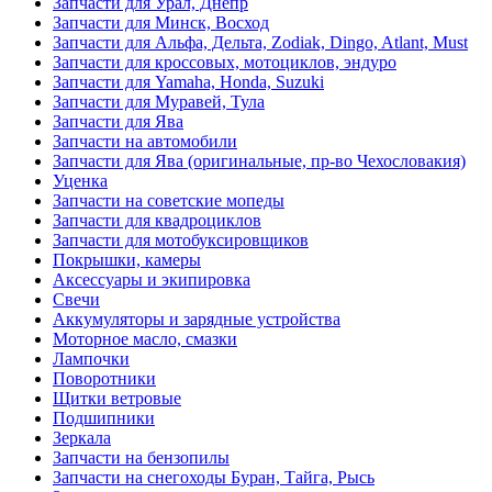
Запчасти для Урал, Днепр
Запчасти для Минск, Восход
Запчасти для Альфа, Дельта, Zodiak, Dingo, Atlant, Must
Запчасти для кроссовых, мотоциклов, эндуро
Запчасти для Yamaha, Honda, Suzuki
Запчасти для Муравей, Тула
Запчасти для Ява
Запчасти на автомобили
Запчасти для Ява (оригинальные, пр-во Чехословакия)
Уценка
Запчасти на советские мопеды
Запчасти для квадроциклов
Запчасти для мотобуксировщиков
Покрышки, камеры
Аксессуары и экипировка
Свечи
Аккумуляторы и зарядные устройства
Моторное масло, смазки
Лампочки
Поворотники
Щитки ветровые
Подшипники
Зеркала
Запчасти на бензопилы
Запчасти на снегоходы Буран, Тайга, Рысь