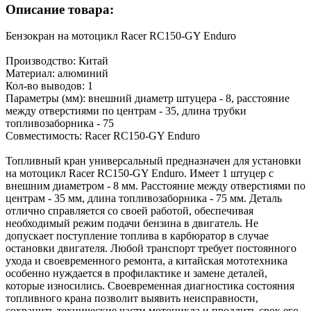
Описание товара:
Бензокран на мотоцикл Racer RC150-GY Enduro
Производство: Китай
Материал: алюминий
Кол-во выводов: 1
Параметры (мм): внешний диаметр штуцера - 8, расстояние
между отверстиями по центрам - 35, длина трубки
топливозаборника - 75
Совместимость: Racer RC150-GY Enduro
Топливный кран универсальный предназначен для установки
на мотоцикл Racer RC150-GY Enduro. Имеет 1 штуцер с
внешним диаметром - 8 мм. Расстояние между отверстиями по
центрам - 35 мм, длина топливозаборника - 75 мм. Деталь
отлично справляется со своей работой, обеспечивая
необходимый режим подачи бензина в двигатель. Не
допускает поступление топлива в карбюратор в случае
остановки двигателя. Любой транспорт требует постоянного
ухода и своевременного ремонта, а китайская мототехника
особенно нуждается в профилактике и замене деталей,
которые износились. Своевременная диагностика состояния
топливного крана позволит выявить неисправности,
сохранить технические части мотоцикла и продлить срок его