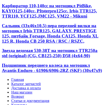
Карбюратор 110-140cc на мотоцикл PitBike,
КАYО125-140сс, РItstеrрrо125сс, Irbis TTR125,
TTR110, YCF125,JMC125, VM22 - Mikuni
Сальник (33х46х10.5) пера передней вилки на
мотоцикл Irbis TTR125, GALAXY, PRESTIGE
125, питбайк Forsage, Honda CA125, Honda XL
125 R, Honda CB 250 RSA / RSC / RSZC,
Звезда ведомая 530-38T на мотоцикл TTR250a
std (original) (CG, CB125-250) D58 (4x64-90)
Подшипник переднего колеса на мотоцикл
Avantis Enduro - 61906/6906-2RZ (SKF) (30x47x9)
Главная
Каталог запчастей
Доставка и оплата
Наш магазин
Возврат
Статьи и документация
Контакты