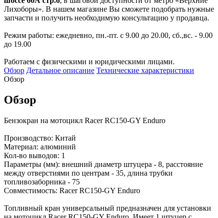
шоссе 60А стр.6
, в шаговой доступности от метро «Верхние
Лихоборы». В нашем магазине Вы сможете подобрать нужные
запчасти и получить необходимую консультацию у продавца.
Режим работы: ежедневно, пн.-пт. с 9.00 до 20.00, сб.,вс. - 9.00
до 19.00
Работаем с физическими и юридическими лицами.
Обзор
Детальное описание
Технические характеристики
Обзор
Обзор
Бензокран на мотоцикл Racer RC150-GY Enduro
Производство: Китай
Материал: алюминий
Кол-во выводов: 1
Параметры (мм): внешний диаметр штуцера - 8, расстояние
между отверстиями по центрам - 35, длина трубки
топливозаборника - 75
Совместимость: Racer RC150-GY Enduro
Топливный кран универсальный предназначен для установки
на мотоцикл Racer RC150-GY Enduro. Имеет 1 штуцер с