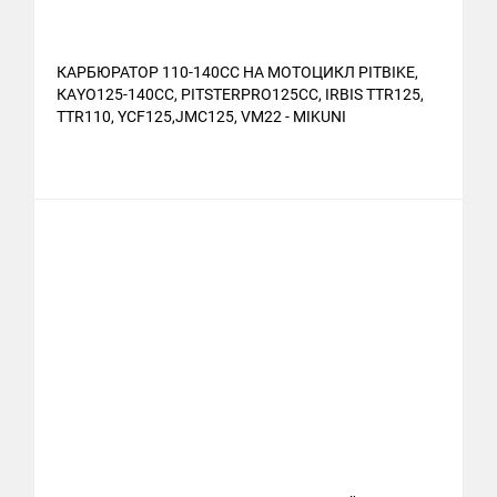
КАРБЮРАТОР 110-140CC НА МОТОЦИКЛ PITBIKE,
КАYО125-140СС, РITSTЕRРRО125СС, IRBIS TTR125,
TTR110, YCF125,JMC125, VM22 - MIKUNI