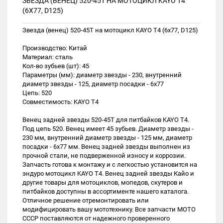
ЗВЕЗДА (ВЕНЕЦ) 520-45T НА МОТОЦИКЛ KAYO T4
(6X77, D125)
Звезда (венец) 520-45T на мотоцикл KAYO T4 (6x77, D125)
Производство: Китай
Материал: сталь
Кол-во зубьев (шт): 45
Параметры (мм): диаметр звезды - 230, внутренний
диаметр звезды - 125, диаметр посадки - 6х77
Цепь: 520
Совместимость: KAYO T4
Венец задней звезды 520-45T для питбайков KAYO T4.
Под цепь 520. Венец имеет 45 зубьев. Диаметр звезды -
230 мм, внутренний диаметр звезды - 125 мм, диаметр
посадки - 6х77 мм. Венец задней звезды выполнен из
прочной стали, не подверженной износу и коррозии.
Запчасть готова к монтажу и с легкостью установится на
эндуро мотоцикл KAYO T4. Венец задней звезды Кайо и
другие товары для мотоциклов, мопедов, скутеров и
питбайков доступны в ассортименте нашего каталога.
Отличное решение отремонтировать или
модифицировать вашу мототехнику. Все запчасти МОТО
СССР поставляются от надежного проверенного