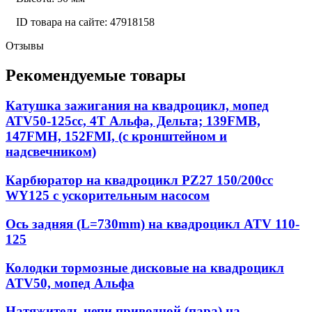
ID товара на сайте: 47918158
Отзывы
Рекомендуемые товары
Катушка зажигания на квадроцикл, мопед
АТV50-125сс, 4Т Альфа, Дельта; 139FMB,
147FMH, 152FMI, (с кронштейном и
надсвечником)
Карбюратор на квадроцикл PZ27 150/200сс
WY125 с ускорительным насосом
Ось задняя (L=730mm) на квадроцикл ATV 110-
125
Колодки тормозные дисковые на квадроцикл
ATV50, мопед Альфа
Натяжитель цепи приводной (пара) на