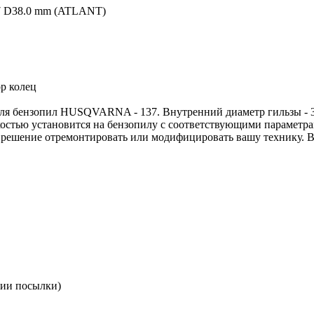
7 D38.0 mm (ATLANT)
р колец
для бензопил HUSQVARNA - 137. Внутренний диаметр гильзы - 
гкостью установится на бензопилу с соответствующими параметр
е решение отремонтировать или модифицировать вашу технику.
нии посылки)