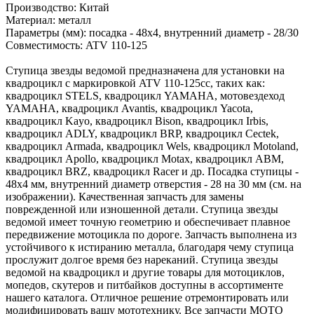
Производство: Китай
Материал: металл
Параметры (мм): посадка - 48х4, внутренний диаметр - 28/30
Совместимость: ATV 110-125
Ступица звезды ведомой предназначена для установки на
квадроцикл с маркировкой ATV 110-125сс, таких как:
квадроцикл STELS, квадроцикл YAMAHA, мотовездеход
YAMAHA, квадроцикл Avantis, квадроцикл Yacota,
квадроцикл Kayo, квадроцикл Bison, квадроцикл Irbis,
квадроцикл ADLY, квадроцикл BRP, квадроцикл Cectek,
квадроцикл Armada, квадроцикл Wels, квадроцикл Motoland,
квадроцикл Apollo, квадроцикл Motax, квадроцикл ABM,
квадроцикл BRZ, квадроцикл Racer и др. Посадка ступицы -
48х4 мм, внутренний диаметр отверстия - 28 на 30 мм (см. на
изображении). Качественная запчасть для замены
поврежденной или изношенной детали. Ступица звезды
ведомой имеет точную геометрию и обеспечивает плавное
передвижение мотоцикла по дороге. Запчасть выполнена из
устойчивого к истиранию металла, благодаря чему ступица
прослужит долгое время без нареканий. Ступица звезды
ведомой на квадроцикл и другие товары для мотоциклов,
мопедов, скутеров и питбайков доступны в ассортименте
нашего каталога. Отличное решение отремонтировать или
модифицировать вашу мототехнику. Все запчасти МОТО