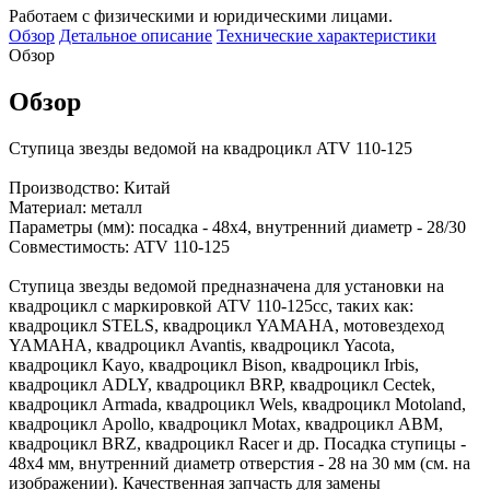
Работаем с физическими и юридическими лицами.
Обзор
Детальное описание
Технические характеристики
Обзор
Обзор
Ступица звезды ведомой на квадроцикл ATV 110-125
Производство: Китай
Материал: металл
Параметры (мм): посадка - 48х4, внутренний диаметр - 28/30
Совместимость: ATV 110-125
Ступица звезды ведомой предназначена для установки на
квадроцикл с маркировкой ATV 110-125сс, таких как:
квадроцикл STELS, квадроцикл YAMAHA, мотовездеход
YAMAHA, квадроцикл Avantis, квадроцикл Yacota,
квадроцикл Kayo, квадроцикл Bison, квадроцикл Irbis,
квадроцикл ADLY, квадроцикл BRP, квадроцикл Cectek,
квадроцикл Armada, квадроцикл Wels, квадроцикл Motoland,
квадроцикл Apollo, квадроцикл Motax, квадроцикл ABM,
квадроцикл BRZ, квадроцикл Racer и др. Посадка ступицы -
48х4 мм, внутренний диаметр отверстия - 28 на 30 мм (см. на
изображении). Качественная запчасть для замены