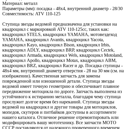
Материал: металл
Параметры (мм): посадка - 48х4, внутренний диаметр - 28/30
Совместимость: ATV 110-125
Ступица звезды ведомой предназначена для установки на
квадроцикл с маркировкой ATV 110-125сс, таких как:
квадроцикл STELS, квадроцикл YAMAHA, мотовездеход
YAMAHA, квадроцикл Avantis, квадроцикл Yacota,
квадроцикл Kayo, квадроцикл Bison, квадроцикл Irbis,
квадроцикл ADLY, квадроцикл BRP, квадроцикл Cectek,
квадроцикл Armada, квадроцикл Wels, квадроцикл Motoland,
квадроцикл Apollo, квадроцикл Motax, квадроцикл ABM,
квадроцикл BRZ, квадроцикл Racer и др. Посадка ступицы -
48х4 мм, внутренний диаметр отверстия - 28 на 30 мм (см. на
изображении). Качественная запчасть для замены
поврежденной или изношенной детали. Ступица звезды
ведомой имеет точную геометрию и обеспечивает плавное
передвижение мотоцикла по дороге. Запчасть выполнена из
устойчивого к истиранию металла, благодаря чему ступица
прослужит долгое время без нареканий. Ступица звезды
ведомой на квадроцикл и другие товары для мотоциклов,
мопедов, скутеров и питбайков доступны в ассортименте
нашего каталога. Отличное решение отремонтировать или
модифицировать вашу мототехнику. Все запчасти МОТО
СССР поставляются от надежного проверенного временем