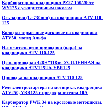
Карбюратор на квадроцикл PZ27 150/200сс
WY125 с ускорительным насосом
Ось задняя (L=730mm) на квадроцикл ATV 110-
125
Колодки тормозные дисковые на квадроцикл
ATV50, мопед Альфа
Натяжитель цепи приводной (пара) на
квадроцикл ATV 110-125
Цепь приводная 428Н*118зв. УСИЛЕННАЯ на
квадроцикл ATV125Uh, YBR125
Проводка на квадроцикл ATV 110-125
Реле электростартера на мотоцикл, квадроцикл
ATV250, YBR125 с предохранителем 10А
Карбюратор PWK 34 на кроссовые мотоциклы,