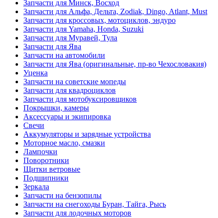
Запчасти для Минск, Восход
Запчасти для Альфа, Дельта, Zodiak, Dingo, Atlant, Must
Запчасти для кроссовых, мотоциклов, эндуро
Запчасти для Yamaha, Honda, Suzuki
Запчасти для Муравей, Тула
Запчасти для Ява
Запчасти на автомобили
Запчасти для Ява (оригинальные, пр-во Чехословакия)
Уценка
Запчасти на советские мопеды
Запчасти для квадроциклов
Запчасти для мотобуксировщиков
Покрышки, камеры
Аксессуары и экипировка
Свечи
Аккумуляторы и зарядные устройства
Моторное масло, смазки
Лампочки
Поворотники
Щитки ветровые
Подшипники
Зеркала
Запчасти на бензопилы
Запчасти на снегоходы Буран, Тайга, Рысь
Запчасти для лодочных моторов