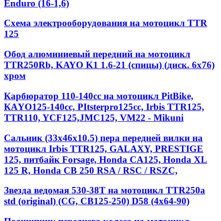
Enduro (16-1,6)
Схема электрооборудования на мотоцикл TTR
125
Обод алюминиевый передний на мотоцикл
TTR250Rb, KAYO K1 1.6-21 (спицы) (диск. 6x76)
хром
Карбюратор 110-140cc на мотоцикл PitBike,
КАYО125-140сс, РItstеrрrо125сс, Irbis TTR125,
TTR110, YCF125,JMC125, VM22 - Mikuni
Сальник (33х46х10.5) пера передней вилки на
мотоцикл Irbis TTR125, GALAXY, PRESTIGE
125, питбайк Forsage, Honda CA125, Honda XL
125 R, Honda CB 250 RSA / RSC / RSZC,
Звезда ведомая 530-38T на мотоцикл TTR250a
std (original) (CG, CB125-250) D58 (4x64-90)