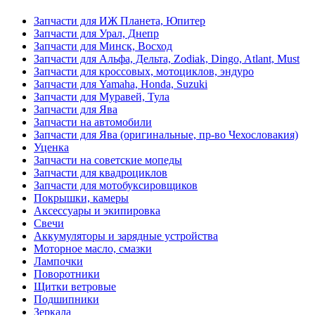
Запчасти для ИЖ Планета, Юпитер
Запчасти для Урал, Днепр
Запчасти для Минск, Восход
Запчасти для Альфа, Дельта, Zodiak, Dingo, Atlant, Must
Запчасти для кроссовых, мотоциклов, эндуро
Запчасти для Yamaha, Honda, Suzuki
Запчасти для Муравей, Тула
Запчасти для Ява
Запчасти на автомобили
Запчасти для Ява (оригинальные, пр-во Чехословакия)
Уценка
Запчасти на советские мопеды
Запчасти для квадроциклов
Запчасти для мотобуксировщиков
Покрышки, камеры
Аксессуары и экипировка
Свечи
Аккумуляторы и зарядные устройства
Моторное масло, смазки
Лампочки
Поворотники
Щитки ветровые
Подшипники
Зеркала