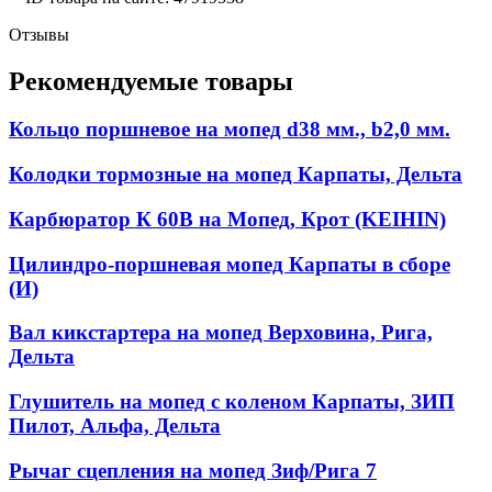
Отзывы
Рекомендуемые товары
Кольцо поршневое на мопед d38 мм., b2,0 мм.
Колодки тормозные на мопед Карпаты, Дельта
Карбюратор К 60В на Мопед, Крот (KEIHIN)
Цилиндро-поршневая мопед Карпаты в сборе
(И)
Вал кикстартера на мопед Верховина, Рига,
Дельта
Глушитель на мопед с коленом Карпаты, ЗИП
Пилот, Альфа, Дельта
Рычаг сцепления на мопед Зиф/Рига 7