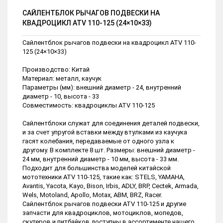
САЙЛЕНТБЛОК РЫЧАГОВ ПОДВЕСКИ НА
КВАДРОЦИКЛ ATV 110-125 (24×10×33)
Сайлентблок рычагов подвески на квадроцикл ATV 110-
125 (24×10×33)
Производство: Китай
Материал: металл, каучук
Параметры (мм): внешний диаметр - 24, внутренний
диаметр - 10, высота - 33
Совместимость: квадроциклы ATV 110-125
Сайлентблоки служат для соединения деталей подвески,
и за счет упругой вставки между втулками из каучука
гасят колебания, передаваемые от одного узла к
другому. В комплекте 8 шт. Размеры: внешний диаметр -
24 мм, внутренний диаметр - 10 мм, высота - 33 мм.
Подходит для большинства моделей китайской
мототехники ATV 110-125, такие как: STELS, YAMAHA,
Avantis, Yacota, Kayo, Bison, Irbis, ADLY, BRP, Cectek, Armada,
Wels, Motoland, Apollo, Motax, ABM, BRZ, Racer.
Сайлентблок рычагов подвески ATV 110-125 и другие
запчасти для квадроциклов, мотоциклов, мопедов,
скутеров и питбайков доступны в ассортименте нашего