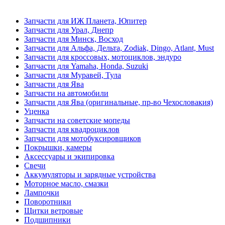
Запчасти для ИЖ Планета, Юпитер
Запчасти для Урал, Днепр
Запчасти для Минск, Восход
Запчасти для Альфа, Дельта, Zodiak, Dingo, Atlant, Must
Запчасти для кроссовых, мотоциклов, эндуро
Запчасти для Yamaha, Honda, Suzuki
Запчасти для Муравей, Тула
Запчасти для Ява
Запчасти на автомобили
Запчасти для Ява (оригинальные, пр-во Чехословакия)
Уценка
Запчасти на советские мопеды
Запчасти для квадроциклов
Запчасти для мотобуксировщиков
Покрышки, камеры
Аксессуары и экипировка
Свечи
Аккумуляторы и зарядные устройства
Моторное масло, смазки
Лампочки
Поворотники
Щитки ветровые
Подшипники