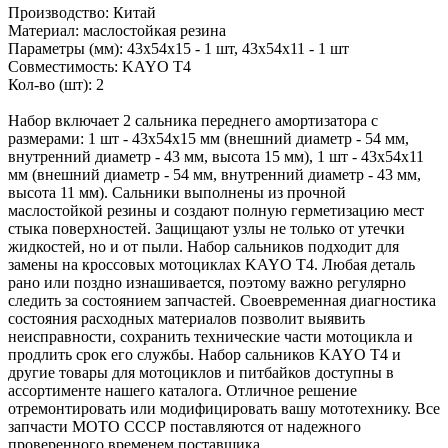
Производство: Китай
Материал: маслостойкая резина
Параметры (мм): 43х54х15 - 1 шт, 43х54х11 - 1 шт
Совместимость: KAYO T4
Кол-во (шт): 2
Набор включает 2 сальника переднего амортизатора с
размерами: 1 шт - 43х54х15 мм (внешний диаметр - 54 мм,
внутренний диаметр - 43 мм, высота 15 мм), 1 шт - 43х54х11
мм (внешний диаметр - 54 мм, внутренний диаметр - 43 мм,
высота 11 мм). Сальники выполнены из прочной
маслостойкой резины и создают полную герметизацию мест
стыка поверхностей. Защищают узлы не только от утечки
жидкостей, но и от пыли. Набор сальников подходит для
замены на кроссовых мотоциклах KAYO T4. Любая деталь
рано или поздно изнашивается, поэтому важно регулярно
следить за состоянием запчастей. Своевременная диагностика
состояния расходных материалов позволит выявить
неисправности, сохранить технические части мотоцикла и
продлить срок его службы. Набор сальников KAYO T4 и
другие товары для мотоциклов и питбайков доступны в
ассортименте нашего каталога. Отличное решение
отремонтировать или модифицировать вашу мототехнику. Все
запчасти МОТО СССР поставляются от надежного
проверенного временем поставщика.