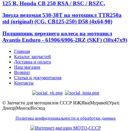
125 R, Honda CB 250 RSA / RSC / RSZC,
Звезда ведомая 530-38T на мотоцикл TTR250a
std (original) (CG, CB125-250) D58 (4x64-90)
Подшипник переднего колеса на мотоцикл
Avantis Enduro - 61906/6906-2RZ (SKF) (30x47x9)
Главная
Каталог запчастей
Доставка и оплата
Наш магазин
Возврат
Статьи и документация
Контакты
© Запчасти для мотоциклов СССР ИЖ|Ява|Муравей|Урал|
Днепр|Минск|Восход
Политика конфиденциальности и обработки данных