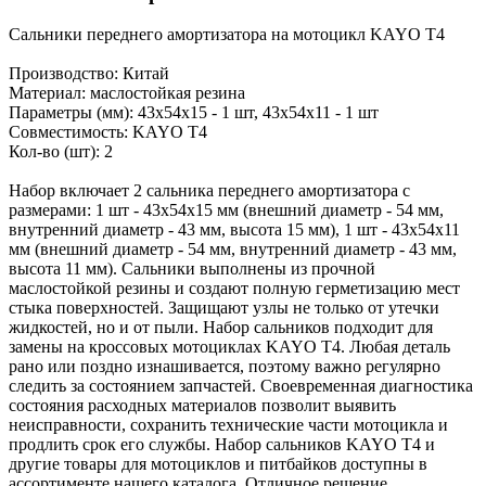
Сальники переднего амортизатора на мотоцикл KAYO T4
Производство: Китай
Материал: маслостойкая резина
Параметры (мм): 43х54х15 - 1 шт, 43х54х11 - 1 шт
Совместимость: KAYO T4
Кол-во (шт): 2
Набор включает 2 сальника переднего амортизатора с
размерами: 1 шт - 43х54х15 мм (внешний диаметр - 54 мм,
внутренний диаметр - 43 мм, высота 15 мм), 1 шт - 43х54х11
мм (внешний диаметр - 54 мм, внутренний диаметр - 43 мм,
высота 11 мм). Сальники выполнены из прочной
маслостойкой резины и создают полную герметизацию мест
стыка поверхностей. Защищают узлы не только от утечки
жидкостей, но и от пыли. Набор сальников подходит для
замены на кроссовых мотоциклах KAYO T4. Любая деталь
рано или поздно изнашивается, поэтому важно регулярно
следить за состоянием запчастей. Своевременная диагностика
состояния расходных материалов позволит выявить
неисправности, сохранить технические части мотоцикла и
продлить срок его службы. Набор сальников KAYO T4 и
другие товары для мотоциклов и питбайков доступны в
ассортименте нашего каталога. Отличное решение