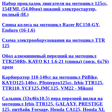
Набор прокладок двигателя на мотоцикл 125cc,
154FMI, (54.00мм) нижний электростартер,
полный (И.)
Спица колеса на мотоцикл Racer RC150-GY,
Enduro (16-1,6)
Схема электрооборудования на мотоцикл TTR
125
Обод алюминиевый передний на мотоцикл
TTR250Rb, KAYO K1 1.6-21 (спицы) (диск. 6x76)
хром
Карбюратор 110-140cc на мотоцикл PitBike,
КАYО125-140сс, РItstеrрrо125сс, Irbis TTR125,
TTR110, YCF125,JMC125, VM22 - Mikuni
Сальник (33х46х10.5) пера передней вилки на
мотоцикл Irbis TTR125, GALAXY, PRESTIGE
125, питбайк Forsage, Honda CA125, Honda XL