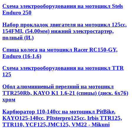
Схема электрооборудования на мотоцикл Stels
Enduro 250
Набор прокладок двигателя на мотоцикл 125cc,
154FMI, (54.00мм) нижний электростартер,
полный (И.)
Спица колеса на мотоцикл Racer RC150-GY,
Enduro (16-1,6)
Схема электрооборудования на мотоцикл TTR
125
Обод алюминиевый передний на мотоцикл
TTR250Rb, KAYO K1 1.6-21 (спицы) (диск. 6x76)
хром
Карбюратор 110-140cc на мотоцикл PitBike,
КАYО125-140сс, РItstеrрrо125сс, Irbis TTR125,
TTR110, YCF125,JMC125, VM22 - Mikuni