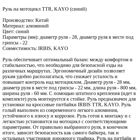
Руль на мотоцикл TTR, KAYO (синий)
Производство: Китай
Материал: алюминий
Цвет: синий
Параметры (мм): диаметр руля - 28, диаметр руля в месте под
грипсы - 22
Совместимость: IRBIS, KAYO
Руль обеспечивает оптимальный баланс между комфортом и
стабильностью, что необходимо для безопасной езды на
различных маршрутах. Эргономичный дизайн позволяет
рукам удобно располагаться, что снижает усталость и
повышает контроль над мотоциклом. Диаметр руля - 28 мм,
диаметр руля в месте под грипсы - 22 мм, длина руля - 800 мм,
ширина руля - 60 мм. С помощью штатного крепления (идет в
комплекте) руль монтируется к стойке. Руль предназначен для
установки на кроссовые питбайки IRBIS TTR, KAYO. Руль
голый выполнен из современного легкого алюминия,
устойчивого к износу и коррозии. Руль готов к монтажу и с
легкостью установится на мотоцикл с соответствующими
параметрами. От правильно выбранного руля, в конечном
итоге, зависит безопасность как самого байкера, так и
остальных участников дорожного трафика. Руль на питбайк и