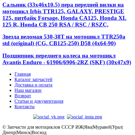
Сальник (33х46х10.5) пера передней вилки на
мотоцикл Irbis TTR125, GALAXY, PRESTIGE
125, питбайк Forsage, Honda CA125, Honda XL
125 R, Honda CB 250 RSA / RSC / RSZC,
Звезда ведомая 530-38T на мотоцикл TTR250a
std (original) (CG, CB125-250) D58 (4x64-90)
Подшипник переднего колеса на мотоцикл
Avantis Enduro - 61906/6906-2RZ (SKF) (30x47x9)
Главная
Каталог запчастей
Доставка и оплата
Наш магазин
Возврат
Статьи и документация
Контакты
© Запчасти для мотоциклов СССР ИЖ|Ява|Муравей|Урал|
Днепр|Минск|Восход