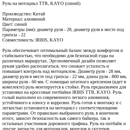
Руль на мотоцикл TTR, KAYO (синий)
Производство: Китай
Материал: алюминий
Цвет: синий
Параметры (мм): диаметр руля - 28, диаметр руля в месте под
грипсы - 22
Совместимость: IRBIS, KAYO
Руль обеспечивает оптимальный баланс между комфортом и
стабильностью, что необходимо для безопасной езды на
различных маршрутах. Эргономичный дизайн позволяет
рукам удобно располагаться, что снижает усталость и
повышает контроль над мотоциклом. Диаметр руля - 28 мм,
диаметр руля в месте под грипсы - 22 мм, длина руля - 800 мм,
ширина руля - 60 мм. С помощью штатного крепления (идет в
комплекте) руль монтируется к стойке. Руль предназначен для
установки на кроссовые питбайки IRBIS TTR, KAYO. Руль
голый выполнен из современного легкого алюминия,
устойчивого к износу и коррозии. Руль готов к монтажу и с
легкостью установится на мотоцикл с соответствующими
параметрами. От правильно выбранного руля, в конечном
итоге, зависит безопасность как самого байкера, так и
остальных участников дорожного трафика. Руль на питбайк и
другие запчасти для мотоциклов, мопедов и скутеров