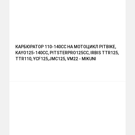
КАРБЮРАТОР 110-140CC НА МОТОЦИКЛ PITBIKE,
КАYО125-140СС, РITSTЕRРRО125СС, IRBIS TTR125,
TTR110, YCF125,JMC125, VM22 - MIKUNI