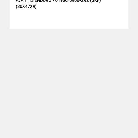
AVANTIS ENDURO - 61906/6906-2RZ (SKF)
(30X47X9)